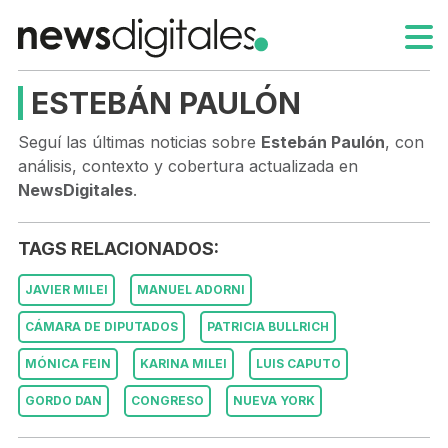
ESTEBÁN PAULÓN
Seguí las últimas noticias sobre
Estebán Paulón
, con
análisis, contexto y cobertura actualizada en
NewsDigitales
.
TAGS RELACIONADOS:
JAVIER MILEI
MANUEL ADORNI
CÁMARA DE DIPUTADOS
PATRICIA BULLRICH
MÓNICA FEIN
KARINA MILEI
LUIS CAPUTO
GORDO DAN
CONGRESO
NUEVA YORK