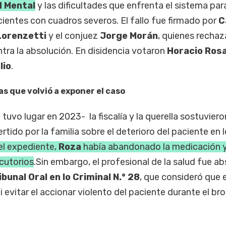
d Mental
y las dificultades que enfrenta el sistema par
cientes con cuadros severos. El fallo fue firmado por
C
Lorenzetti
y el conjuez
Jorge Morán
, quienes rechaz
tra la absolución. En disidencia votaron
Horacio Ros
lio
.
cas que volvió a exponer el caso
e tuvo lugar en 2023- la fiscalía y la querella sostuviero
rtido por la familia sobre el deterioro del paciente en l
el expediente,
Roza
había abandonado la medicación 
cutorios
.Sin embargo, el profesional de la salud fue ab
ibunal Oral en lo Criminal N.° 28
, que
consideró que e
 evitar el accionar violento del paciente durante el br