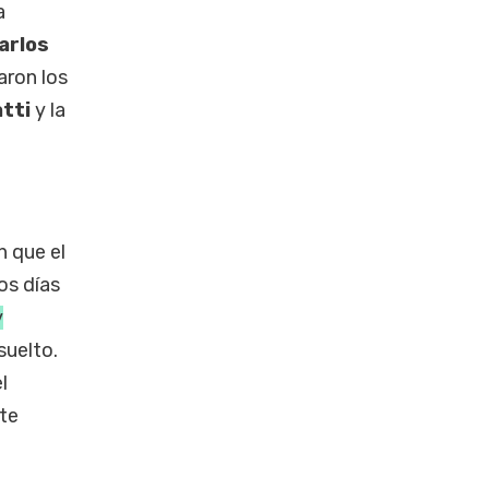
a
arlos
aron los
atti
y la
n que el
os días
y
suelto.
l
ote