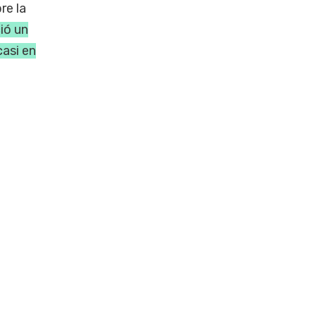
re la
ió un
casi en