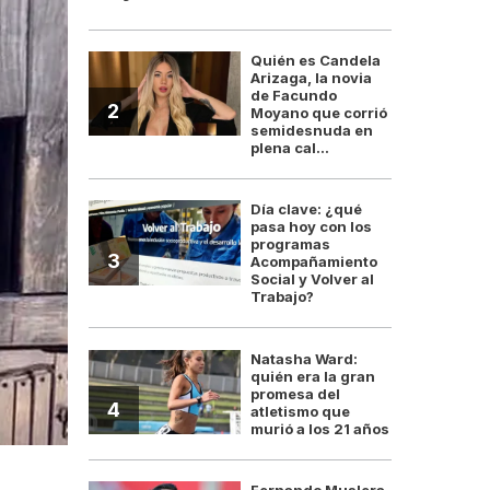
Quién es Candela
Arizaga, la novia
de Facundo
2
Moyano que corrió
semidesnuda en
plena cal...
Día clave: ¿qué
pasa hoy con los
programas
3
Acompañamiento
Social y Volver al
Trabajo?
Natasha Ward:
quién era la gran
promesa del
4
atletismo que
murió a los 21 años
El inspector Juan Pablo Roldán (PFA) fue as
Fernando Muslera