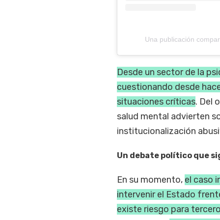
Una publicación compar
Desde un sector de la psi
cuestionando desde hace 
situaciones críticas
. Del
salud mental advierten s
institucionalización abus
Un debate político que si
En su momento,
el caso 
intervenir el Estado fre
existe riesgo para tercer