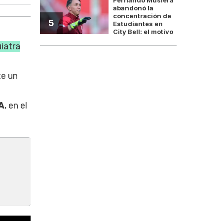
abandonó la
concentración de
5
Estudiantes en
City Bell: el motivo
uiatra
e un
A
, en el