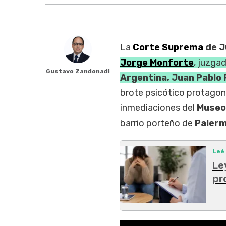
La
Corte Suprema
de J
Jorge Monforte
, juzga
Gustavo Zandonadi
Argentina, Juan Pablo 
brote psicótico protagon
inmediaciones del
Museo
barrio porteño de
Palerm
Leé
Le
pr