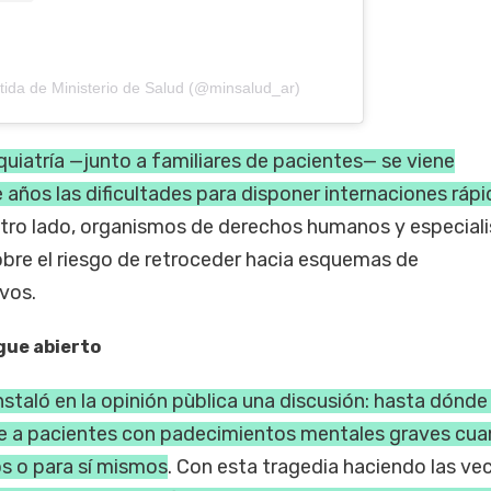
tida de Ministerio de Salud (@minsalud_ar)
quiatría —junto a familiares de pacientes— se viene
años las dificultades para disponer internaciones rápi
 otro lado, organismos de derechos humanos y especiali
obre el riesgo de retroceder hacia esquemas de
ivos.
gue abierto
instaló en la opinión pùblica una discusión: hasta dónd
nte a pacientes con padecimientos mentales graves cu
os o para sí mismos
. Con esta tragedia haciendo las ve