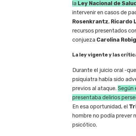
la
Ley Nacional de Salu
intervenir en casos de pa
Rosenkrantz
,
Ricardo 
recursos presentados con
conjueza
Carolina Robig
La ley vigente y las críti
Durante el juicio oral -qu
psiquiatra había sido adve
previos al ataque.
Según 
presentaba delirios perse
En esa oportunidad, el
Tr
hombre no podía prever ni
psicótico.