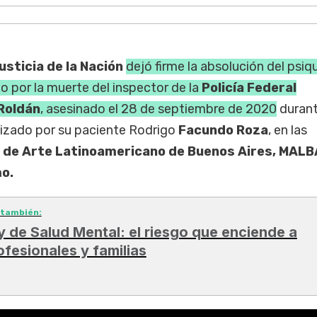
usticia de la Nación
dejó firme la absolución del psiq
do por la muerte del inspector de la
Policía
Federal
Roldán
, asesinado el 28 de septiembre de 2020
durant
izado por su paciente Rodrigo
Facundo Roza
, en las
 de Arte Latinoamericano de Buenos Aires, MALB
o.
 también:
y de Salud Mental: el riesgo que enciende a
ofesionales y familias