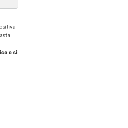
ositiva
hasta
co o si