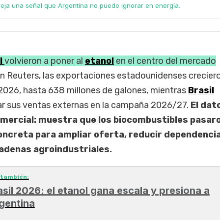
ja una señal que Argentina no puede ignorar en energía.
l
volvieron a poner al
etanol
en el centro del mercado
n Reuters, las exportaciones estadounidenses crecie
 2026, hasta 638 millones de galones, mientras
Brasil
ar sus ventas externas en la campaña 2026/27.
El dat
omercial: muestra que los biocombustibles pasar
oncreta para ampliar oferta, reducir dependenci
adenas agroindustriales.
 también:
asil 2026: el etanol gana escala y presiona a
gentina