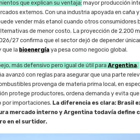
ientos que explican su ventaja:
mayor producción int
cados externos. Con una industria apoyada en caña y
s puede vender más etanol cuando otros consumidores 
alternativas de menor costo. La proyección de 2.200 m
2026/27 confirma que el sector dejó de depender únic
 que la
bioenergía
ya pesa como negocio global.
ejo, más defensivo pero igual de útil para
Argentina
.
a avanzó con reglas para asegurar que una parte rele
ombustibles provenga de materia prima local, en espec
sión protege productores, ordena demanda y evita que 
 por importaciones.
La diferencia es clara: Brasil 
ura mercado interno y Argentina todavía define 
ro en el surtidor.