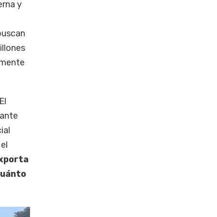
erna y
buscan
illones
amente
El
vante
ial
el
exporta
cuánto