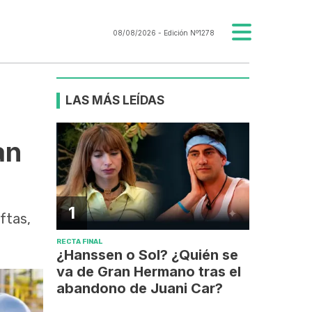
08/08/2026
- Edición Nº1278
LAS MÁS LEÍDAS
an
1
ftas,
RECTA FINAL
¿Hanssen o Sol? ¿Quién se
va de Gran Hermano tras el
abandono de Juani Car?