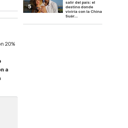
salir del país: el
Paraguay protege su mercado y deja u
5
destino donde
viviría con la China
Suár...
ron 20%
o
on a
a