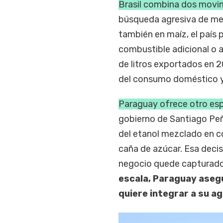
Brasil combina dos movim
búsqueda agresiva de mer
también en maíz, el paí
combustible adicional o 
de litros exportados en 
del consumo doméstico y
Paraguay ofrece otro esp
gobierno de Santiago Peñ
del etanol mezclado en c
caña de azúcar. Esa deci
negocio quede capturado
escala, Paraguay aseg
quiere integrar a su ag