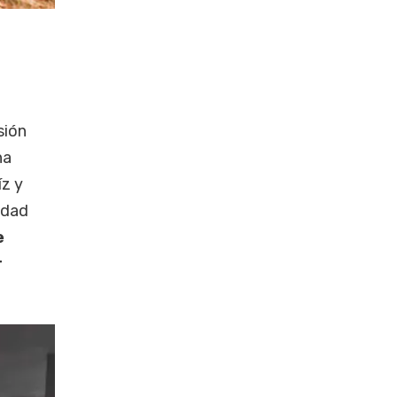
sión
na
íz y
idad
e
r