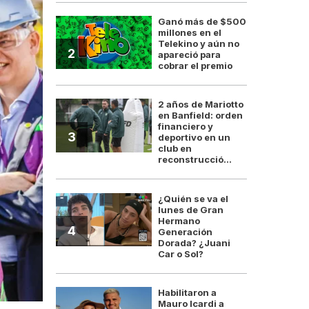
Ganó más de $500
millones en el
Telekino y aún no
2
apareció para
cobrar el premio
2 años de Mariotto
en Banfield: orden
financiero y
3
deportivo en un
club en
reconstrucció...
¿Quién se va el
lunes de Gran
Hermano
4
Generación
Dorada? ¿Juani
Car o Sol?
Habilitaron a
Mauro Icardi a