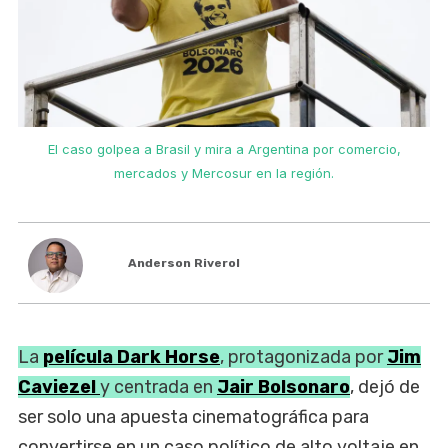
El caso golpea a Brasil y mira a Argentina por comercio,
mercados y Mercosur en la región.
Anderson Riverol
La
película
Dark Horse
, protagonizada por
Jim
Caviezel
y centrada en
Jair Bolsonaro
, dejó de
ser solo una apuesta cinematográfica para
convertirse en un caso político de alto voltaje en