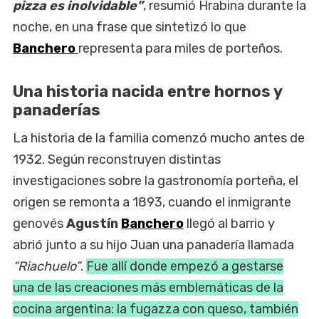
pizza es inolvidable”
, resumió Hrabina durante la
noche, en una frase que sintetizó lo que
Banchero
representa para miles de porteños.
Una historia nacida entre hornos y
panaderías
La historia de la familia comenzó mucho antes de
1932. Según reconstruyen distintas
investigaciones sobre la gastronomía porteña, el
origen se remonta a 1893, cuando el inmigrante
genovés
Agustín
Banchero
llegó al barrio y
abrió junto a su hijo Juan una panadería llamada
“Riachuelo”
.
Fue allí donde empezó a gestarse
una de las creaciones más emblemáticas de la
cocina argentina: la fugazza con queso, también