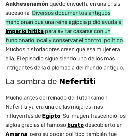
Ankhesenamón
quedó envuelta en una crisis
sucesoria.
Diversos documentos antiguos
mencionan que una reina egipcia pidió ayuda al
Imperio hitita
para evitar casarse con un
funcionario local y conservar el control político
.
Muchos historiadores creen que esa mujer era
ella. El episodio sigue siendo uno de los más
intrigantes de la diplomacia del mundo antiguo.
La sombra de
Nefertiti
Mucho antes del reinado de Tutankamón,
Nefertiti ya era una de las mujeres más
influyentes de
Egipto
. Su imagen trascendió los
siglos gracias al famoso
busto
descubierto en
Amarna
, pero su poder político también fue