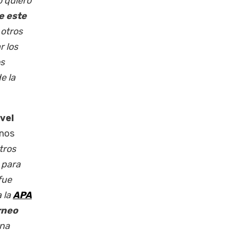
o quiero
e este
 otros
r los
os
e la
vel
unos
tros
 para
fue
 la
APA
rneo
una