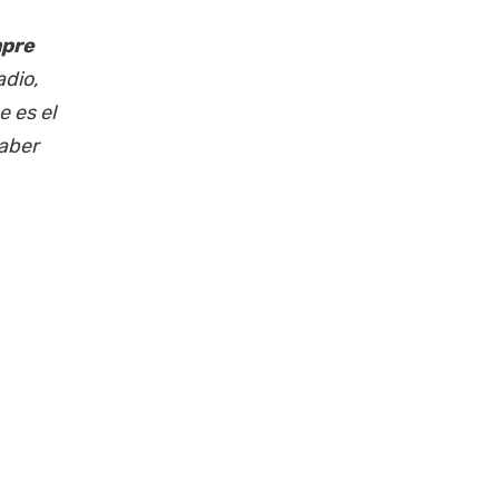
mpre
adio,
 es el
haber