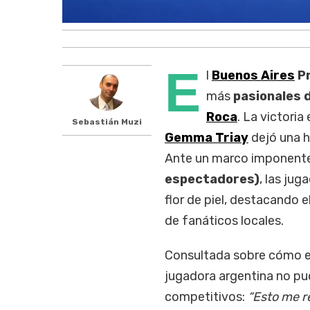
E
l
Buenos Aires
P
más
pasionales 
Roca
. La victoria
Sebastián Muzi
Gemma Triay
dejó una hu
Ante un marco imponent
espectadores)
, las ju
flor de piel, destacando e
de fanáticos locales.
Consultada sobre cómo exp
jugadora argentina no pu
competitivos:
“Esto me r