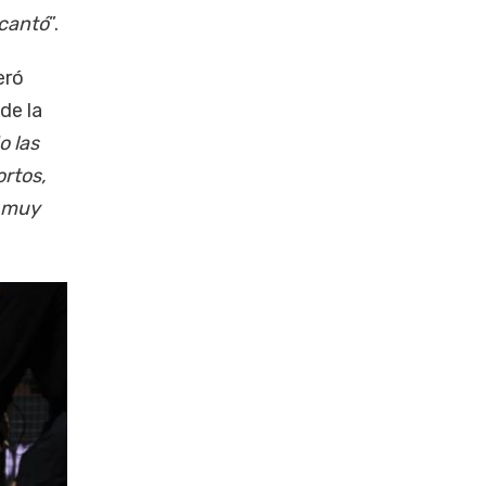
ncantó
”.
eró
de la
o las
rtos,
o muy
.