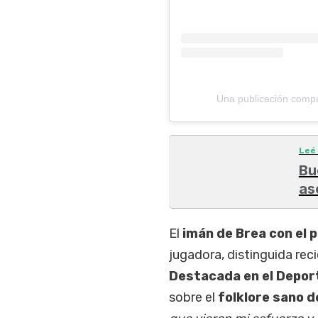
Una publicación compa
Leé
Bu
as
El
imán de Brea con el p
jugadora, distinguida re
Destacada en el Depor
sobre el
folklore sano d