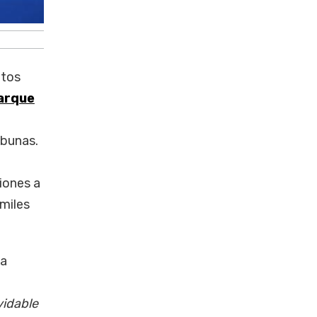
ntos
arque
ibunas.
iones a
 miles
la
vidable