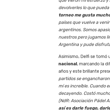
que vieron mi esfuerzo y
devolverles lo que pueda 
torneo me gusta mucho
países que vuelve a venir
argentinos. Somos apasi
nuestros pero jugamos lim
Argentina y pude disfruta
Asimismo, Delfi se tomó 
nacional
, marcando la dif
años y este brillante pre
partidos se engancharon 
mí es increíble. Cuando 
decayendo. Costó mucho (
(NdR: Asociación Pádel 
así es darle fuego, darl