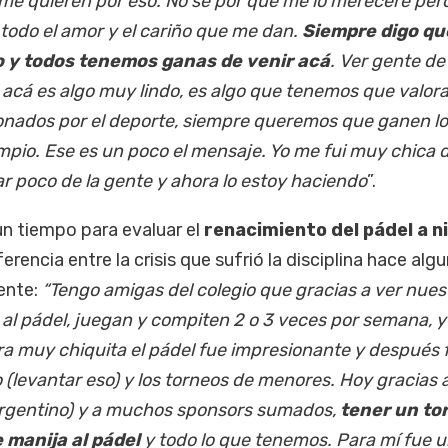
 me quieren por eso. No sé por qué me lo mereceré per
todo el amor y el cariño que me dan.
Siempre digo qu
 y todos tenemos ganas de venir acá
. Ver gente de
 acá es algo muy lindo, es algo que tenemos que valora
onados por el deporte, siempre queremos que ganen l
pio. Ese es un poco el mensaje. Yo me fui muy chica d
r poco de la gente y ahora lo estoy haciendo
”.
un tiempo para evaluar el
renacimiento del pádel a ni
erencia entre la crisis que sufrió la disciplina hace alg
sente:
“Tengo amigas del colegio que gracias a ver nues
al pádel, juegan y compiten 2 o 3 veces por semana, y
era muy chiquita el pádel fue impresionante y después 
levantar eso) y los torneos de menores. Hoy gracias a
Argentino) y a muchos sponsors sumados,
tener un to
e manija al pádel
y todo lo que tenemos. Para mí fue 