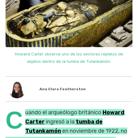
Howard Carter observa uno de los sectores repletos de
objetos dentro de la tumba de Tutankamón.
Ana Clara Featherston
C
uando el arqueólogo británico
Howard
Carter
ingresó a la
tumba de
Tutankamón
en noviembre de 1922, no