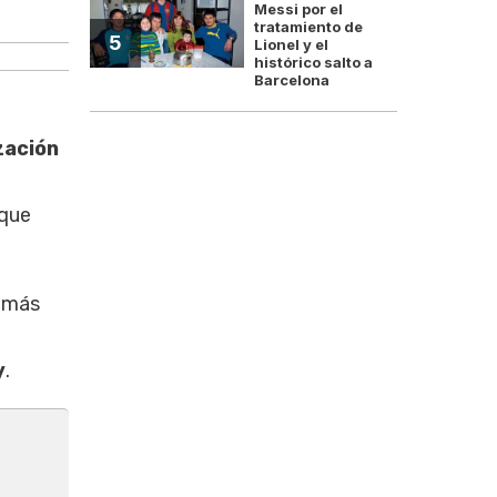
Messi por el
La iniciativa lleva la firma de 
tratamiento de
5
Lionel y el
histórico salto a
Barcelona
zación
 que
demás
y
.