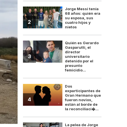
Jorge Messi tenía
68 años: quién era
su esposa, sus
2
cuatro hijos y
nietos
Quién es Gerardo
Gasparutti, el
director
3
universitario
detenido por el
presunto
femicidio...
Dos
exparticipantes de
Gran Hermano que
4
fueron novios,
están al borde de
la reconciliaci�...
La pelea de Jorge