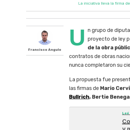
La iniciativa lleva la firma
U
n grupo de diput
proyecto de ley p
de la obra públi
Francisco Angulo
contratos de obras naci
nunca completaron su cier
La propuesta fue present
las firmas de
Mario Cerv
Bullrich
, Bertie Beneg
Leé
Co
y 