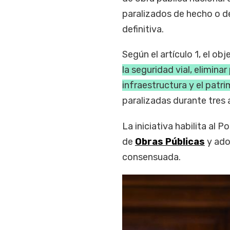
paralizados de hecho o d
definitiva.
Según el artículo 1, el obj
la seguridad vial, elimina
infraestructura y el patr
paralizadas durante tres
La iniciativa habilita al 
de
Obras Públicas
y ado
consensuada.