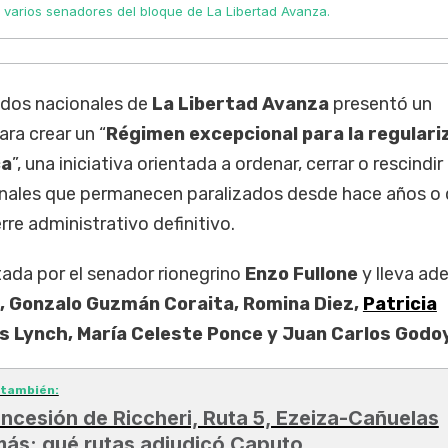
 de varios senadores del bloque de La Libertad Avanza.
ados nacionales de
La Libertad Avanza
presentó un
ara crear un “
Régimen excepcional para la regulari
ca
”, una iniciativa orientada a ordenar, cerrar o rescindir
onales que permanecen paralizados desde hace años o
re administrativo definitivo.
ada por el senador rionegrino
Enzo Fullone
y lleva a
i, Gonzalo Guzmán Coraita, Romina Diez,
Patricia
as Lynch, María Celeste Ponce y Juan Carlos Godo
 también:
ncesión de Riccheri, Ruta 5, Ezeiza-Cañuelas
más: qué rutas adjudicó Caputo