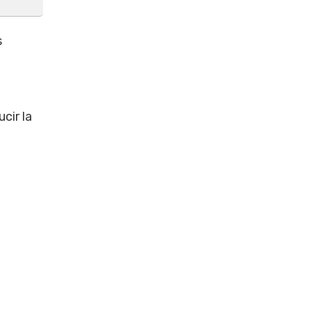
s
cir la