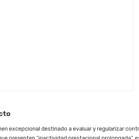
cto
en excepcional destinado a evaluar y regularizar cont
que presenten “inactividad prestacional prolongada”, 