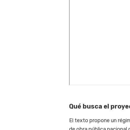
Qué busca el proye
El texto propone un régim
de obra pública nacional 