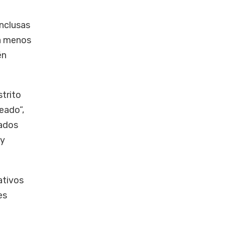
onclusas
va menos
én
strito
eado”,
pados
 y
ativos
es