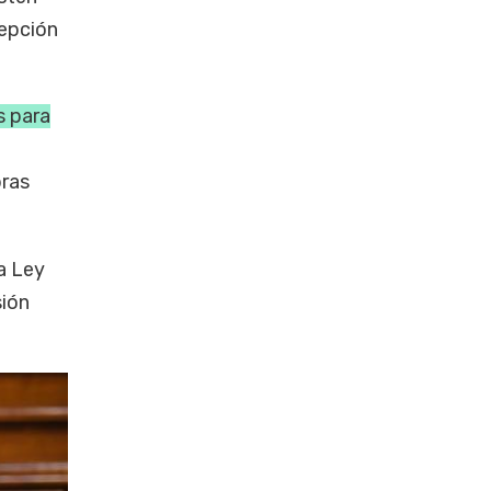
cepción
s para
bras
la Ley
sión