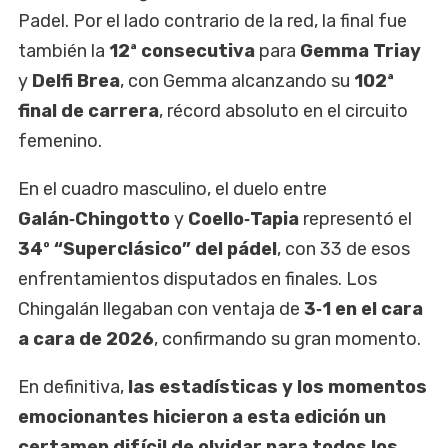
Padel. Por el lado contrario de la red, la final fue
también la
12ª consecutiva
para
Gemma Triay
y
Delfi Brea
, con Gemma alcanzando su
102ª
final de carrera
, récord absoluto en el circuito
femenino.
En el cuadro masculino, el duelo entre
Galán‑Chingotto
y
Coello‑Tapia
representó el
34º “Superclásico” del pádel
, con 33 de esos
enfrentamientos disputados en finales. Los
Chingalán llegaban con ventaja de
3‑1 en el cara
a cara de 2026
, confirmando su gran momento.
En definitiva,
las estadísticas y los momentos
emocionantes hicieron a esta edición un
certamen difícil de olvidar para todos los