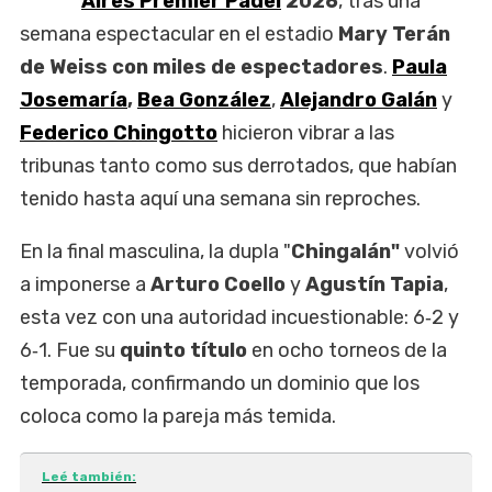
Aires Premier Pádel
2026
, tras una
semana espectacular en el estadio
Mary Terán
de Weiss con miles de espectadores
.
Paula
Josemaría
,
Bea González
,
Alejandro Galán
y
Federico Chingotto
hicieron vibrar a las
tribunas tanto como sus derrotados, que habían
tenido hasta aquí una semana sin reproches.
En la final masculina, la dupla "
Chingalán"
volvió
a imponerse a
Arturo Coello
y
Agustín Tapia
,
esta vez con una autoridad incuestionable: 6‑2 y
6‑1. Fue su
quinto título
en ocho torneos de la
temporada, confirmando un dominio que los
coloca como la pareja más temida.
Leé también: