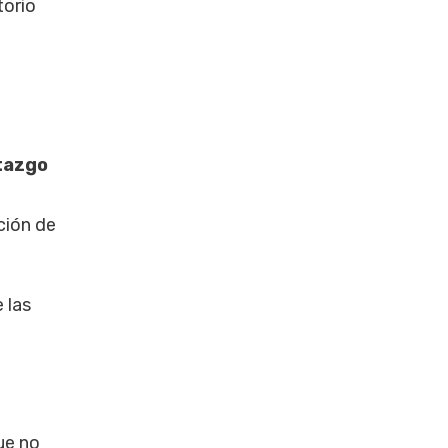
torio
tazgo
ción de
 las
ue no