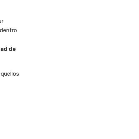
ar
 dentro
dad de
aquellos