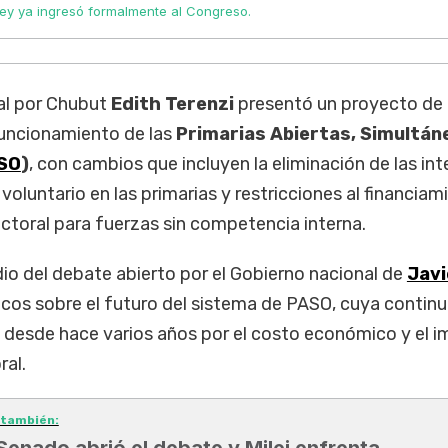
ley ya ingresó formalmente al Congreso.
al por Chubut
Edith Terenzi
presentó un proyecto de 
funcionamiento de las
Primarias Abiertas, Simultán
SO
)
, con cambios que incluyen la eliminación de las int
o voluntario en las primarias y restricciones al financiam
lectoral para fuerzas sin competencia interna.
dio del debate abierto por el Gobierno nacional de
Javi
ticos sobre el futuro del sistema de PASO, cuya contin
 desde hace varios años por el costo económico y el 
ral.
 también:
 Senado abrió el debate y Milei enfrenta