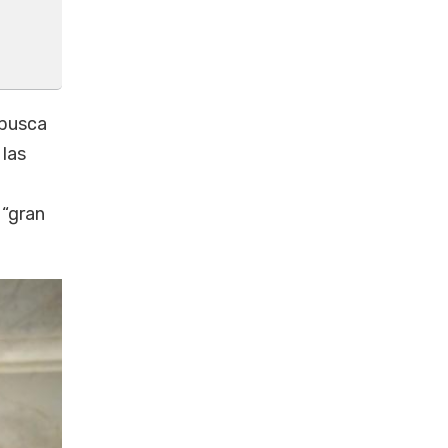
 busca
 las
 “gran