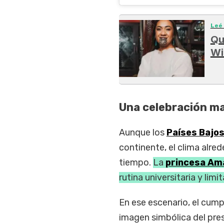
Leé
Qu
Wi
Una celebración ma
Aunque los
Países Bajo
continente, el clima alre
tiempo.
La
princesa Ama
rutina universitaria y li
En ese escenario, el cu
imagen simbólica del pre