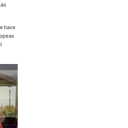
más
de hace
ropeas
l