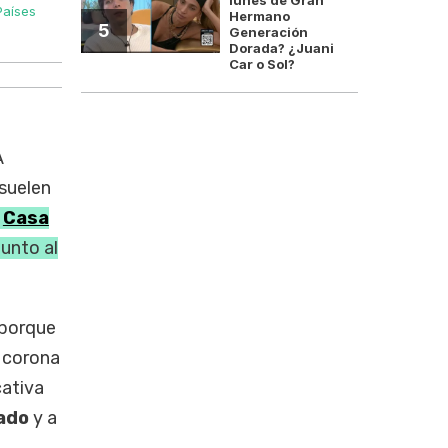
Países
La reina Máxima celebró sus 55 años con un perfil much
Hermano
5
Generación
Dorada? ¿Juani
Car o Sol?
A
suelen
a
Casa
unto al
porque
 corona
cativa
zado
y a