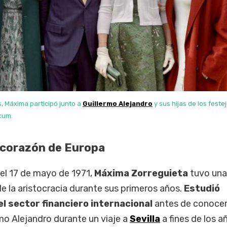
 Máxima participó junto a
Guillermo Alejandro
y sus hijas de los feste
kum.
 corazón de Europa
el 17 de mayo de 1971,
Máxima Zorreguieta
tuvo una
 la aristocracia durante sus primeros años.
Estudió
l sector financiero internacional
antes de conocer
mo Alejandro durante un viaje a
Sevilla
a fines de los a