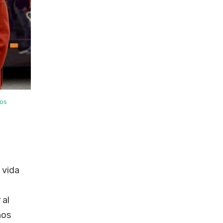
jos
 vida
 al
ños