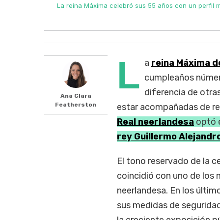
los Países
La reina Máxima celebró sus 55 años con un perfil 
L
a
reina Máxima de
cumpleaños número 
diferencia de otr
Ana Clara
Featherston
estar acompañadas de rec
Real neerlandesa
optó e
rey Guillermo Alejandr
El tono reservado de la c
coincidió con uno de los
neerlandesa. En los último
sus medidas de segurida
la creciente exposición p