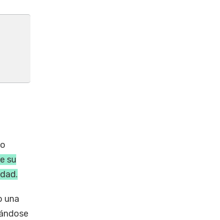
mo
de su
idad.
o una
rándose