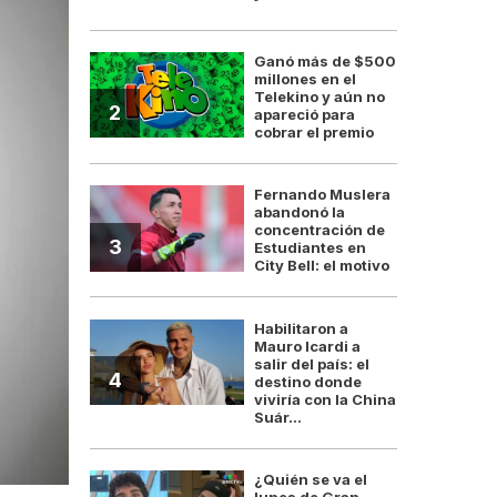
Ganó más de $500
millones en el
Telekino y aún no
2
apareció para
cobrar el premio
Fernando Muslera
abandonó la
concentración de
3
Estudiantes en
City Bell: el motivo
Habilitaron a
Mauro Icardi a
salir del país: el
4
destino donde
viviría con la China
Suár...
¿Quién se va el
lunes de Gran