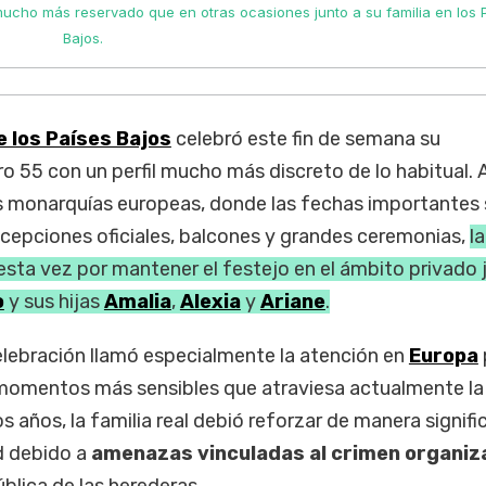
mucho más reservado que en otras ocasiones junto a su familia en los 
Bajos.
 los Países Bajos
celebró este fin de semana su
55 con un perfil mucho más discreto de lo habitual. 
as monarquías europeas, donde las fechas importantes 
epciones oficiales, balcones y grandes ceremonias,
l
sta vez por mantener el festejo en el ámbito privado j
o
y sus hijas
Amalia
,
Alexia
y
Ariane
.
elebración llamó especialmente la atención en
Europa
 momentos más sensibles que atraviesa actualmente la
s años, la familia real debió reforzar de manera signifi
d debido a
amenazas vinculadas al crimen organi
ública de las herederas.