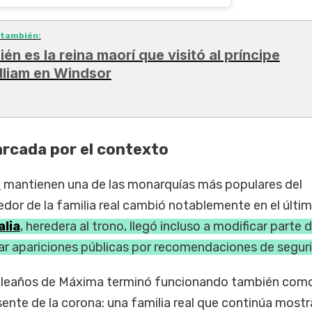
 también:
ién es la reina maorí que visitó al príncipe
lliam en Windsor
rcada por el contexto
s
mantienen una de las monarquías más populares del
dedor de la familia real cambió notablemente en el últi
lia
, heredera al trono, llegó incluso a modificar parte 
mitar apariciones públicas por recomendaciones de segur
mpleaños de Máxima terminó funcionando también com
sente de la corona: una familia real que continúa most