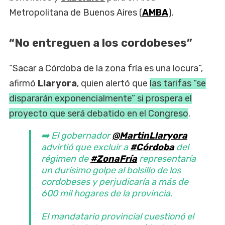
Metropolitana de Buenos Aires (
AMBA
).
“No entreguen a los cordobeses”
“Sacar a Córdoba de la zona fría es una locura”,
afirmó
Llaryora
, quien alertó que
las tarifas “se
dispararán exponencialmente” si prospera el
proyecto que será debatido en el Congreso
.
➡️ El gobernador
@MartinLlaryora
advirtió que excluir a
#Córdoba
del
régimen de
#ZonaFría
representaría
un durísimo golpe al bolsillo de los
cordobeses y perjudicaría a más de
600 mil hogares de la provincia.
El mandatario provincial cuestionó el