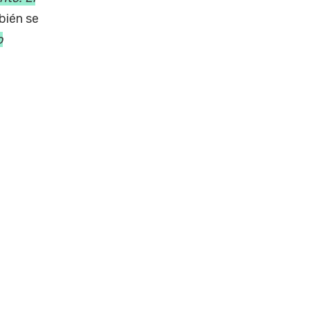
bién se
o