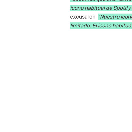
icono habitual de Spotify
excusaron:
"Nuestro icon
limitado. El icono habitua