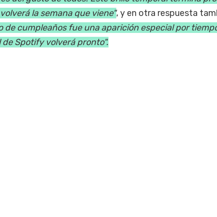
 volverá la semana que viene"
, y en otra respuesta tam
o de cumpleaños fue una aparición especial por tiemp
l de Spotify volverá pronto".