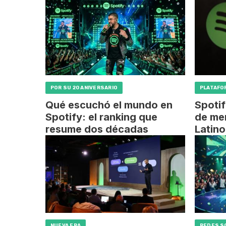
POR SU 20 ANIVERSARIO
PLATAFO
Qué escuchó el mundo en
Spotif
Spotify: el ranking que
de me
resume dos décadas
Latin
NUEVA ERA
REDES S