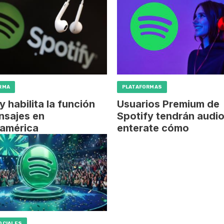
RMA
PLATAFORMAS
y habilita la función
Usuarios Premium de
nsajes en
Spotify tendrán audio
oamérica
enterate cómo
OCIALES