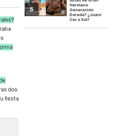
Hermano
5
Generación
Dorada? ¿Juani
rales?
Car o Sol?
braba
os
aforma
rde
eras dos
u fiesta