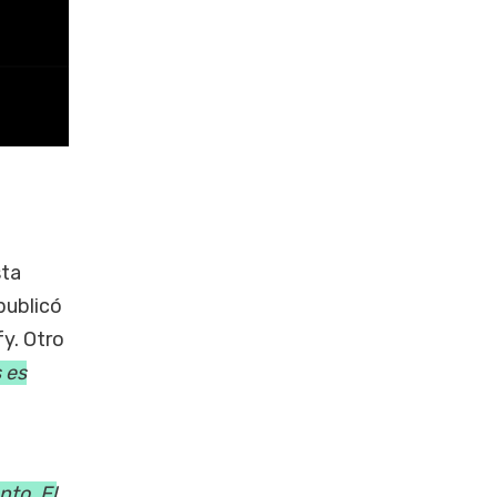
sta
 publicó
fy. Otro
 es
nto. El