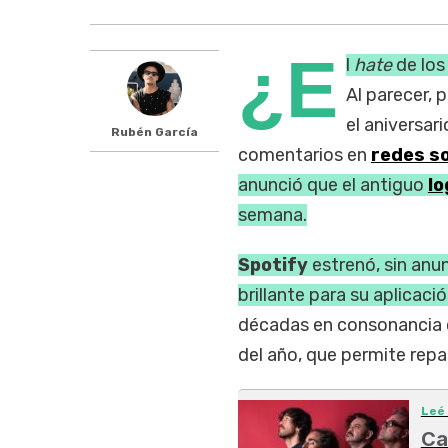
¿E
l
hate
de los
Al parecer, 
el aniversa
Rubén García
comentarios en
redes so
anunció que el antiguo
lo
semana.
Spotify
estrenó, sin anu
brillante para su aplicaci
décadas en consonancia co
del año, que permite repas
Leé
Ca