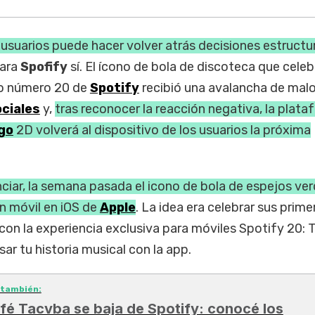
 usuarios puede hacer volver atrás decisiones estructu
para
Spofify
sí. El ícono de bola de discoteca que cele
rio número 20 de
Spotify
recibió una avalancha de mal
ciales
y,
tras reconocer la reacción negativa, la plat
go
2D volverá al dispositivo de los usuarios la próxima
nciar, la semana pasada el icono de bola de espejos ve
ón móvil en iOS de
Apple
. La idea era celebrar sus prim
n la experiencia exclusiva para móviles Spotify 20: T
ar tu historia musical con la app.
 también:
fé Tacvba se baja de Spotify: conocé los