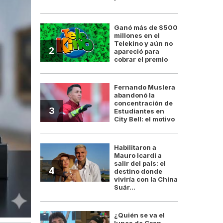
Ganó más de $500
millones en el
Telekino y aún no
2
apareció para
cobrar el premio
Fernando Muslera
abandonó la
concentración de
3
Estudiantes en
City Bell: el motivo
Habilitaron a
Mauro Icardi a
salir del país: el
4
destino donde
viviría con la China
Suár...
¿Quién se va el
lunes de Gran