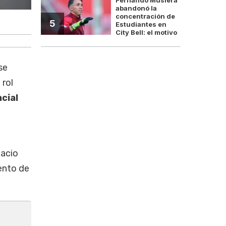
abandonó la
concentración de
I
5
Estudiantes en
City Bell: el motivo
se
 rol
cial
pacio
ento de