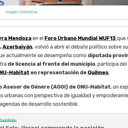
Imagen ilustrativa.
yra Mendoza
en el
Foro Urbano Mundial WUF13
que 
,
Azerbaiyán
, volvió a abrir el debate político sobre su
nque actualmente se desempeña como
diputada provin
tra
de licencia al frente del municipio
, participa del
NU-Habitat
en representación de
Quilmes
.
o Asesor de Género (AGGI) de ONU-Habitat
, un es
cas urbanas con perspectiva de igualdad y empoderami
 agendas de desarrollo sostenible.
 también:
al Sela: “Israel comprende la posición