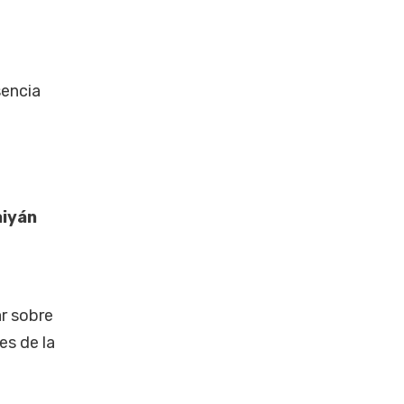
sencia
aiyán
ar sobre
es de la