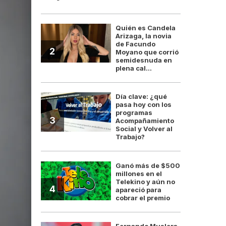
Quién es Candela
Arizaga, la novia
de Facundo
2
Moyano que corrió
semidesnuda en
plena cal...
Día clave: ¿qué
pasa hoy con los
programas
3
Acompañamiento
Social y Volver al
Trabajo?
Ganó más de $500
millones en el
Telekino y aún no
4
apareció para
cobrar el premio
Fernando Muslera