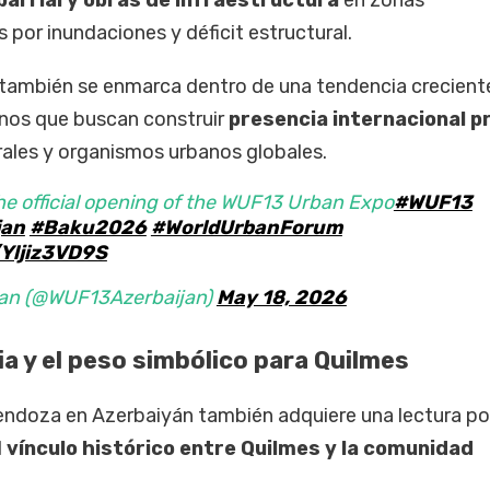
arrial y obras de infraestructura
en zonas
por inundaciones y déficit estructural.
 también se enmarca dentro de una tendencia crecient
inos que buscan construir
presencia internacional p
rales y organismos urbanos globales.
he official opening of the WUF13 Urban Expo
#WUF13
jan
#Baku2026
#WorldUrbanForum
/Yljiz3VD9S
an (@WUF13Azerbaijan)
May 18, 2026
a y el peso simbólico para Quilmes
ndoza en Azerbaiyán también adquiere una lectura pol
l
vínculo histórico entre Quilmes y la comunidad