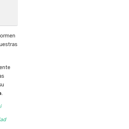
 formen
nuestras
mente
as
su
o
.
i
dad