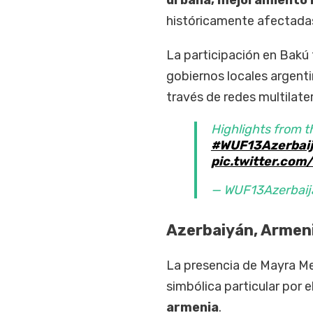
urbana, mejoramiento b
históricamente afectadas 
La participación en Bakú
gobiernos locales argent
través de redes multilate
Highlights from t
#WUF13Azerbai
pic.twitter.com
— WUF13Azerbaij
Azerbaiyán, Armeni
La presencia de Mayra Me
simbólica particular por e
armenia
.