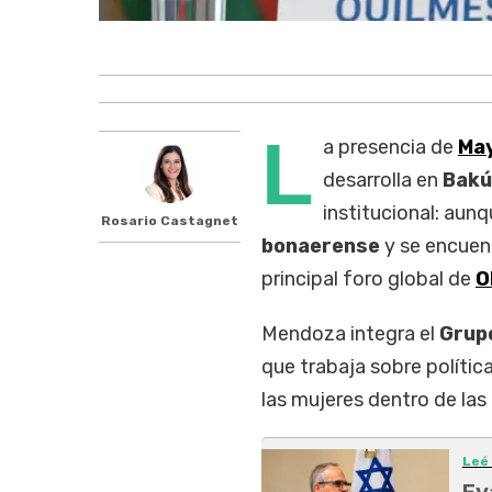
L
a presencia de
Ma
desarrolla en
Bakú
institucional: au
Rosario Castagnet
bonaerense
y se encuen
principal foro global de
O
Mendoza integra el
Grup
que trabaja sobre políti
las mujeres dentro de las
Leé
Ey