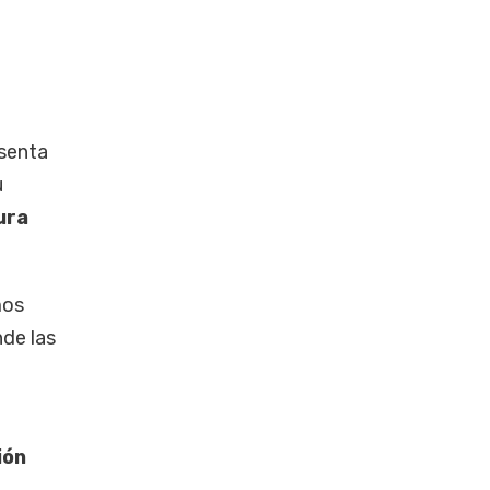
esenta
u
ura
mos
nde las
ión