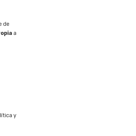
e de
ropia
a
ítica y