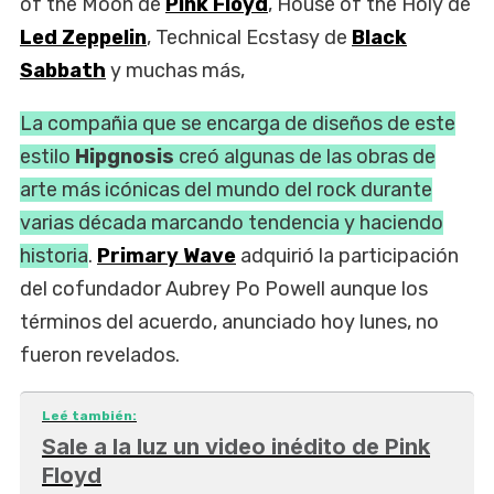
of the Moon de
Pink Floyd
, House of the Holy de
Led Zeppelin
, Technical Ecstasy de
Black
Sabbath
y muchas más,
La compañia que se encarga de diseños de este
estilo
Hipgnosis
creó algunas de las obras de
arte más icónicas del mundo del rock durante
varias década marcando tendencia y haciendo
historia
.
Primary Wave
adquirió la participación
del cofundador Aubrey Po Powell aunque los
términos del acuerdo, anunciado hoy lunes, no
fueron revelados.
Leé también:
Sale a la luz un video inédito de Pink
Floyd