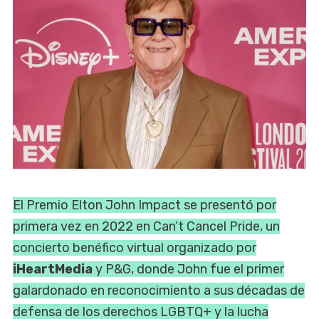
El Premio Elton John Impact se presentó por
primera vez en 2022 en Can’t Cancel Pride, un
concierto benéfico virtual organizado por
iHeartMedia
y P&G, donde John fue el primer
galardonado en reconocimiento a sus décadas de
defensa de los derechos LGBTQ+ y la lucha