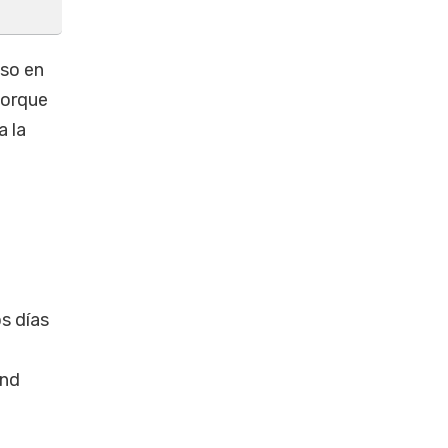
uso en
porque
a la
s días
and