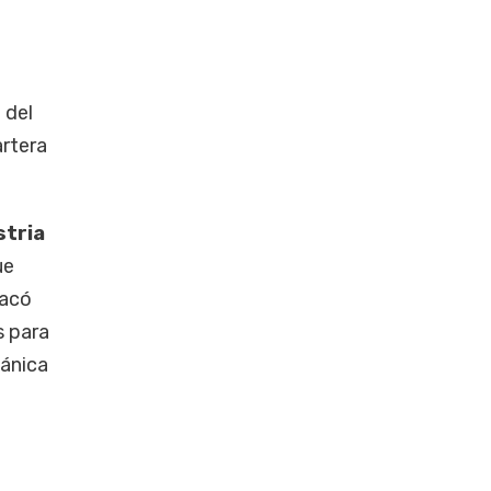
 del
artera
stria
ue
tacó
s para
cánica