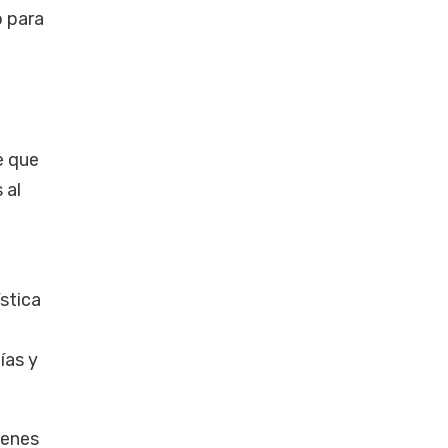
o para
e que
 al
stica
á
ías y
venes