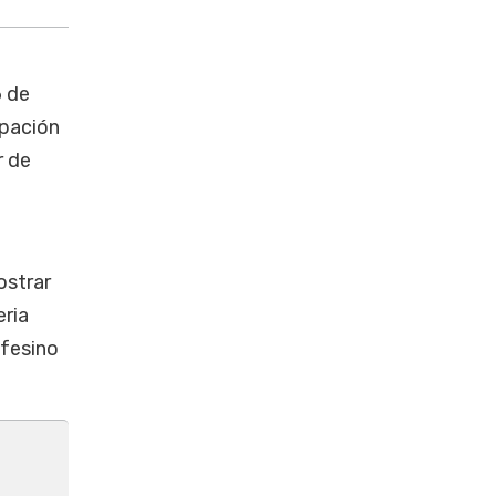
6 de
ipación
r de
ostrar
eria
afesino