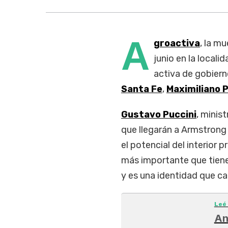
A
groactiva
, la m
junio en la local
activa de gobiern
Santa Fe
,
Maximiliano P
Gustavo Puccini
, minis
que llegarán a Armstrong
el potencial del interior 
más importante que tiene 
y es una identidad que cad
Leé
An