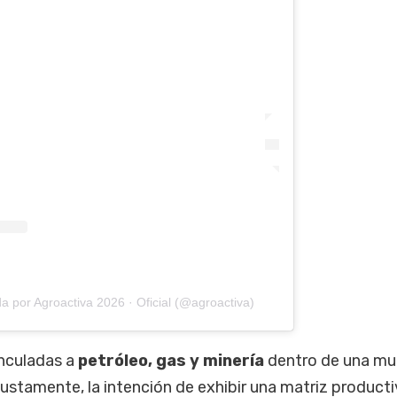
a por Agroactiva 2026 · Oficial (@agroactiva)
inculadas a
petróleo, gas y minería
dentro de una mu
 justamente, la intención de exhibir una matriz product