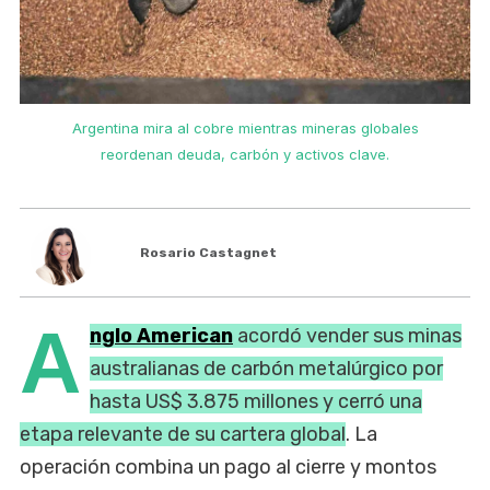
Argentina mira al cobre mientras mineras globales
reordenan deuda, carbón y activos clave.
Rosario Castagnet
A
nglo American
acordó vender sus minas
australianas de carbón metalúrgico por
hasta US$ 3.875 millones y cerró una
etapa relevante de su cartera global
. La
operación combina un pago al cierre y montos