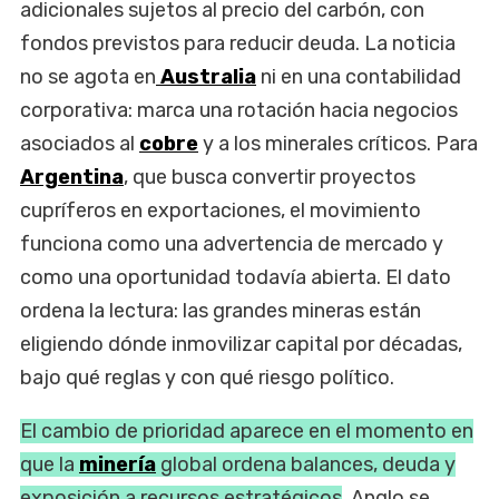
adicionales sujetos al precio del carbón, con
fondos previstos para reducir deuda. La noticia
no se agota en
Australia
ni en una contabilidad
corporativa: marca una rotación hacia negocios
asociados al
cobre
y a los minerales críticos. Para
Argentina
, que busca convertir proyectos
cupríferos en exportaciones, el movimiento
funciona como una advertencia de mercado y
como una oportunidad todavía abierta. El dato
ordena la lectura: las grandes mineras están
eligiendo dónde inmovilizar capital por décadas,
bajo qué reglas y con qué riesgo político.
El cambio de prioridad aparece en el momento en
que la
minería
global ordena balances, deuda y
exposición a recursos estratégicos
. Anglo se