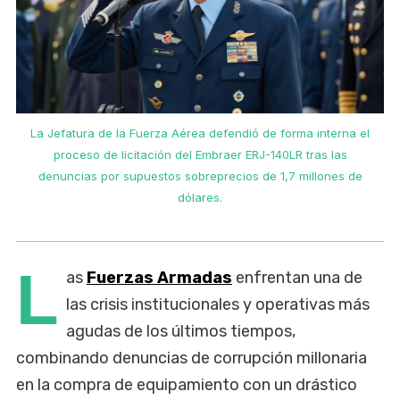
l
La Jefatura de la Fuerza Aérea defendió de forma interna el
proceso de licitación del Embraer ERJ-140LR tras las
denuncias por supuestos sobreprecios de 1,7 millones de
dólares.
L
as
Fuerzas Armadas
enfrentan una de
las crisis institucionales y operativas más
agudas de los últimos tiempos,
combinando denuncias de corrupción millonaria
en la compra de equipamiento con un drástico