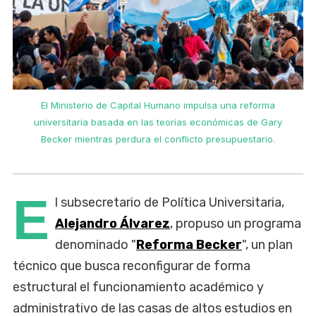
El Ministerio de Capital Humano impulsa una reforma
universitaria basada en las teorías económicas de Gary
Becker mientras perdura el conflicto presupuestario.
E
l subsecretario de Política Universitaria,
Alejandro Álvarez
, propuso un programa
denominado "
Reforma Becker
", un plan
técnico que busca reconfigurar de forma
estructural el funcionamiento académico y
administrativo de las casas de altos estudios en