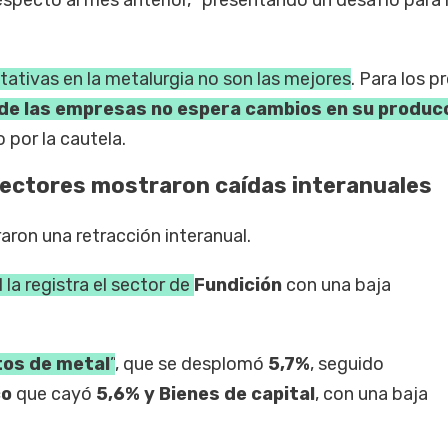
tativas en la metalurgia no son las mejores
. Para los 
 de las empresas no espera cambios en su produc
por la cautela.
sectores mostraron caídas interanuales
aron una retracción interanual.
 la registra el sector de
Fundición
con una baja
os de metal
”
, que se desplomó
5,7%
, seguido
co
que cayó
5,6% y Bienes de capital
, con una baja