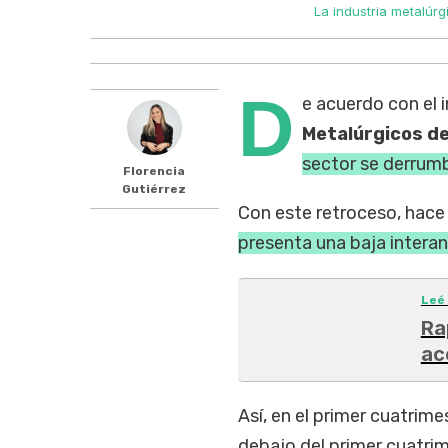
La industria metalúrg
D
e acuerdo con el
Metalúrgicos de
sector se derru
Florencia
Gutiérrez
Con este retroceso, hac
presenta una baja interan
Leé
Ra
ac
Así, en el primer cuatrim
debajo del primer cuatri