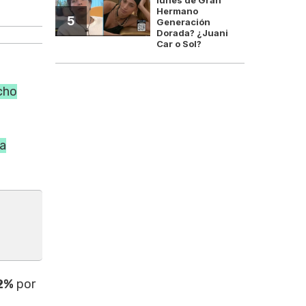
La industria metalúrgica 
Hermano
5
Generación
Dorada? ¿Juani
Car o Sol?
cho
ca
2%
por