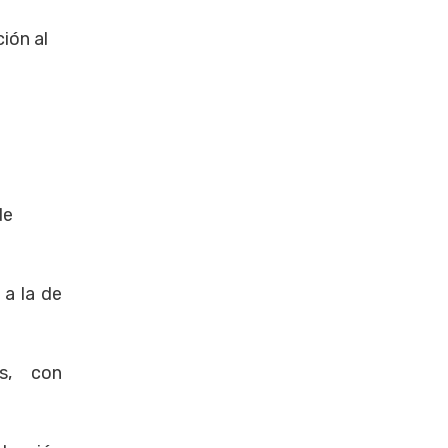
ción al
de
 a la de
es, con