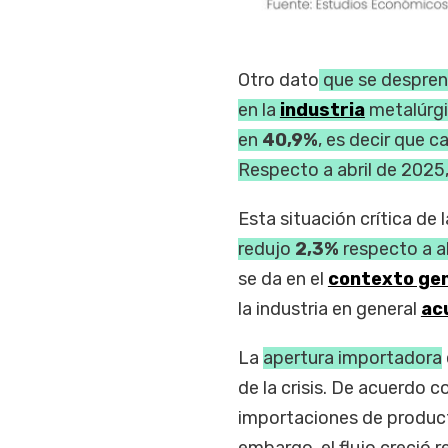
Otro dato
que se desprend
en la
industria
metalúrgi
en
40,9%
, es decir que c
Respecto a abril de 2025,
Esta situación crítica de 
redujo
2,3%
respecto a a
se da en el
contexto gen
la industria en general
ac
La
apertura importadora
de la crisis. De acuerdo 
importaciones de produc
embargo, el flujo creció 