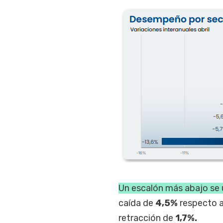
Un escalón más abajo se 
caída de
4,5%
respecto a 
retracción de
1,7%.