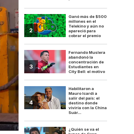
Ganó más de $500
millones en el
Telekino y aún no
2
apareció para
cobrar el premio
Fernando Muslera
abandonó la
concentración de
3
Estudiantes en
City Bell: el motivo
Habilitaron a
Mauro Icardi a
salir del país: el
4
destino donde
viviría con la China
Suár...
¿Quién se va el
lunes de Gran