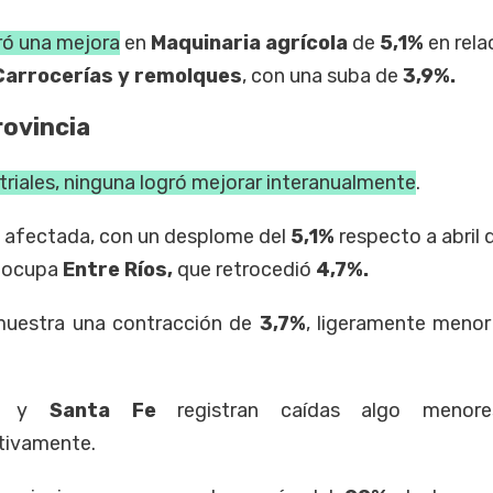
tró una mejora
en
Maquinaria agrícola
de
5,1%
en rela
Carrocerías y remolques
, con una suba de
3,9%.
rovincia
striales, ninguna logró mejorar interanualmente
.
 afectada, con un desplome del
5,1%
respecto a abril 
o ocupa
Entre Ríos,
que retrocedió
4,7%.
uestra una contracción de
3,7%
, ligeramente menor
za
y
Santa Fe
registran caídas algo menor
tivamente.