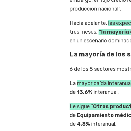
producción nacional”.
Hacia adelante,
las expec
tres meses,
“la mayoría
en un escenario dominado 
La mayoría de los 
6 de los 8 sectores mostr
La
mayor caída interanual
de
13,6%
interanual.
Le sigue “
Otros product
de
Equipamiento médi
de
4,8%
interanual.