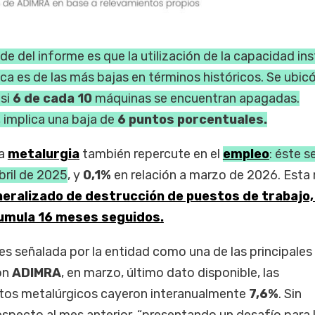
e del informe es que la utilización de la capacidad in
ca es de las más bajas en términos históricos. Se ubic
asi
6 de cada 10
máquinas se encuentran apagadas.
 implica una baja de
6 puntos porcentuales.
la
metalurgia
también repercute en el
empleo
: éste s
bril de 2025
, y
0,1%
en relación a marzo de 2026. Est
eralizado de destrucción de puestos de trabajo
umula 16 meses seguidos.
es señalada por la entidad como una de las principales
con
ADIMRA
, en marzo, último dato disponible, las
tos metalúrgicos cayeron interanualmente
7,6%
. Sin
respecto al mes anterior, “presentando un desafío para 