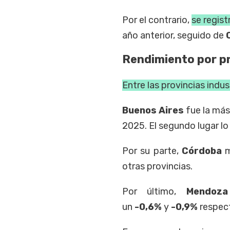
Por el contrario,
se regis
año anterior, seguido de
Rendimiento por p
Entre las provincias indu
Buenos Aires
fue la más
2025. El segundo lugar l
Por su parte,
Córdoba
m
otras provincias.
Por último,
Mendo
un
-0,6%
y
-0,9%
respec