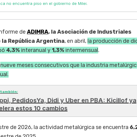
ica no encuentra piso en el gobierno de Milei.
 informe de
ADIMRA
, la Asociación de Industriales
 la República Argentina
, en abril,
la producción de di
mbó
4,3%
interanual y
1,3%
intermensual
.
e
nueve meses consecutivos que la industria metalúrgi
ual.
 también:
ppi, PedidosYa, Didi y Uber en PBA: Kicillof ya
elera estos 10 cambios
estre de 2026, la actividad metalúrgica se encuentra
6,
mestre de 2025.