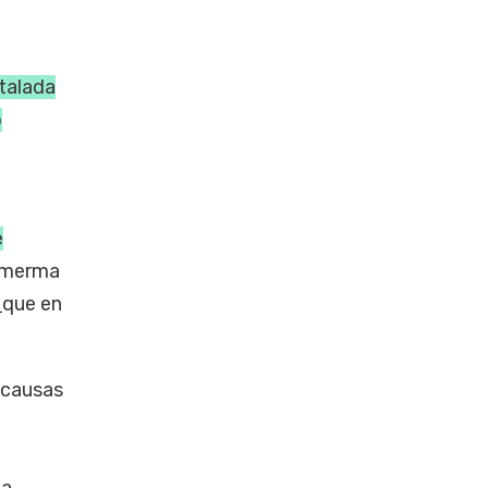
stalada
ó
e
a merma
,
que en
 causas
la