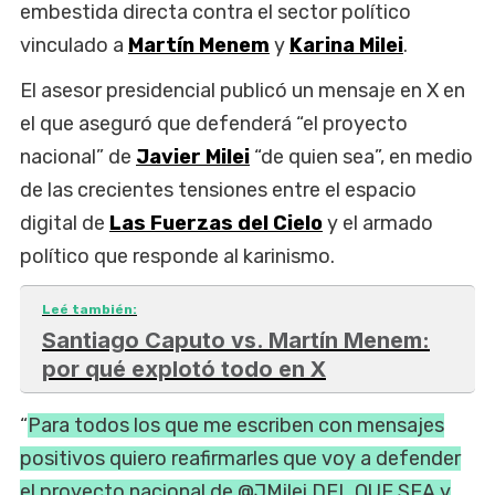
embestida directa contra el sector político
vinculado a
Martín Menem
y
Karina Milei
.
El asesor presidencial publicó un mensaje en X en
el que aseguró que defenderá “el proyecto
nacional” de
Javier Milei
“de quien sea”, en medio
de las crecientes tensiones entre el espacio
digital de
Las Fuerzas del Cielo
y el armado
político que responde al karinismo.
Leé también:
Santiago Caputo vs. Martín Menem:
por qué explotó todo en X
“
Para todos los que me escriben con mensajes
positivos quiero reafirmarles que voy a defender
el proyecto nacional de @JMilei DEL QUE SEA y