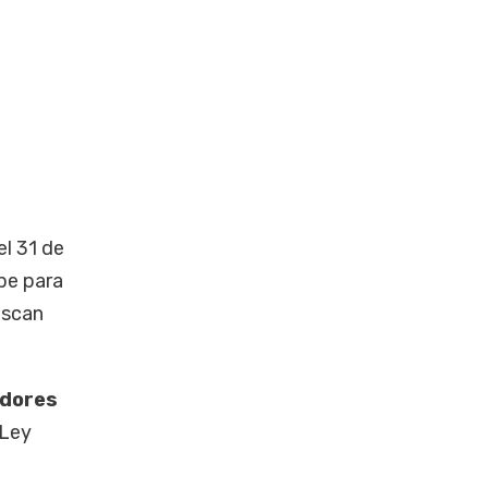
l 31 de
pe para
uscan
adores
 Ley