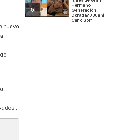
Hermano
5
Generación
Dorada? ¿Juani
Car o Sol?
n nuevo
ma
 de
o,
vados”.