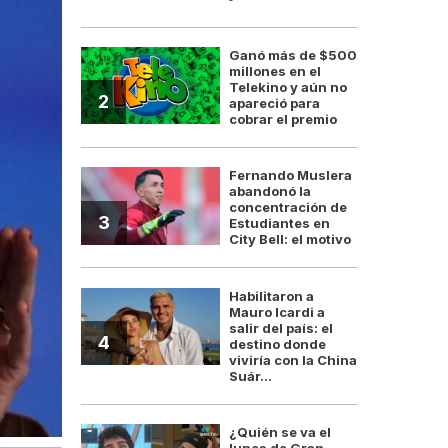
Ganó más de $500
millones en el
Telekino y aún no
2
apareció para
cobrar el premio
Fernando Muslera
abandonó la
concentración de
3
Estudiantes en
City Bell: el motivo
Habilitaron a
Mauro Icardi a
salir del país: el
4
destino donde
viviría con la China
Suár...
¿Quién se va el
lunes de Gran