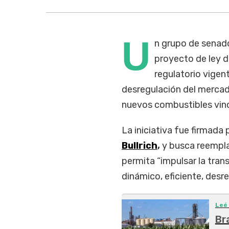
U
n grupo de senad
proyecto de ley 
regulatorio vigen
desregulación del mercado
nuevos combustibles vincu
La iniciativa fue firmada p
Bullrich
,
y busca reemplaz
permita “impulsar la tran
dinámico, eficiente, desre
Leé
Br