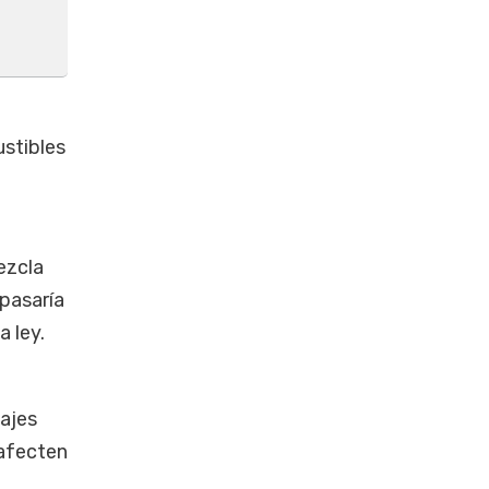
stibles
ezcla
 pasaría
a ley.
tajes
 afecten