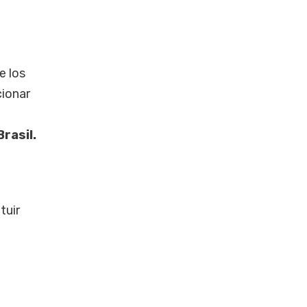
e los
cionar
rasil.
tuir