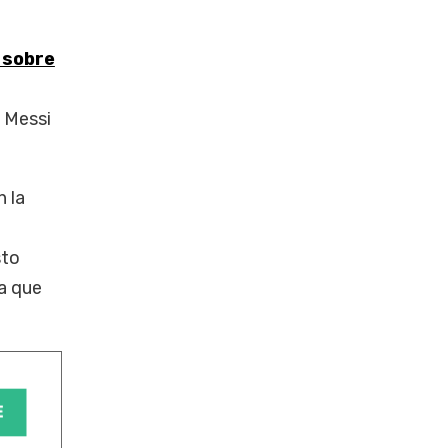
 sobre
 Messi
n la
sto
a que