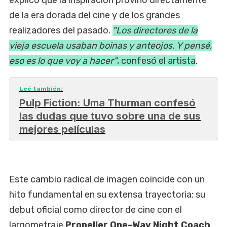
de la era dorada del cine y de los grandes
realizadores del pasado.
"Los directores de la
vieja escuela usaban boinas y anteojos. Y pensé,
eso es lo que voy a hacer"
, confesó el artista
.
Leé también:
Pulp Fiction: Uma Thurman confesó
las dudas que tuvo sobre una de sus
mejores películas
Este cambio radical de imagen coincide con un
hito fundamental en su extensa trayectoria: su
debut oficial como director de cine con el
largometraje
Propeller One-Way Night Coach
.