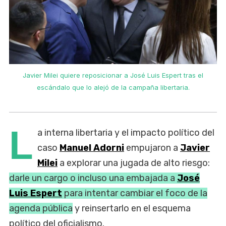
Javier Milei quiere reposicionar a José Luis Espert tras el
escándalo que lo alejó de la campaña libertaria.
L
a interna libertaria y el impacto político del
caso
Manuel Adorni
empujaron a
Javier
Milei
a explorar una jugada de alto riesgo:
darle un cargo o incluso una embajada a
José
Luis Espert
para intentar cambiar el foco de la
agenda pública
y reinsertarlo en el esquema
político del oficialismo.