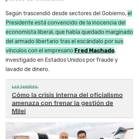
Según trascendió desde sectores del Gobierno,
el
Presidente está convencido de la inocencia del
economista liberal, que había quedado marginado
del armado libertario tras el escándalo por sus
vínculos con el empresario
Fred Machado
,
investigado en Estados Unidos por fraude y
lavado de dinero.
Leé también:
Cómo la crisis interna del oficialismo
amenaza con frenar la gestión de
Milei