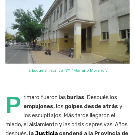
a Escuela Técnica N°1 “Mariano Moreno”.
P
rimero fueron las
burlas
. Después los
empujones,
los
golpes desde atrás
y
los escupitajos. Más tarde llegaron el
miedo, el aislamiento y las crisis depresivas. Años
después,
la
Justicia
condenó a la Provincia de