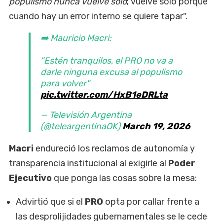
populismo nunca vuelve solo
; vuelve solo porque
cuando hay un error interno se quiere tapar".
➡️ Mauricio Macri:
"Estén tranquilos, el PRO no va a
darle ninguna excusa al populismo
para volver"
pic.twitter.com/HxB1eDRLta
— Televisión Argentina
(@teleargentinaOK)
March 19, 2026
Macri
endureció los reclamos de autonomía y
transparencia institucional al exigirle al
Poder
Ejecutivo
que ponga las cosas sobre la mesa:
Advirtió que si el
PRO
opta por callar frente a
las desprolijidades gubernamentales se le cede