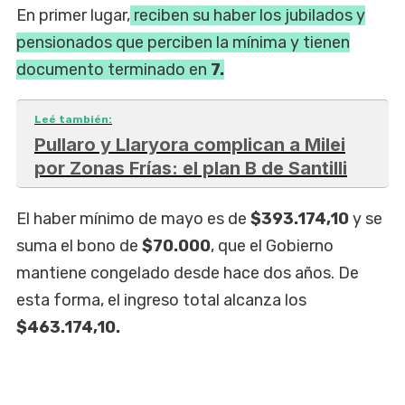
En primer lugar,
reciben su haber los jubilados y
pensionados que perciben la mínima y tienen
documento terminado en
7.
Leé también:
Pullaro y Llaryora complican a Milei
por Zonas Frías: el plan B de Santilli
El haber mínimo de mayo es de
$393.174,10
y se
suma el bono de
$70.000
, que el Gobierno
mantiene congelado desde hace dos años. De
esta forma, el ingreso total alcanza los
$463.174,10.