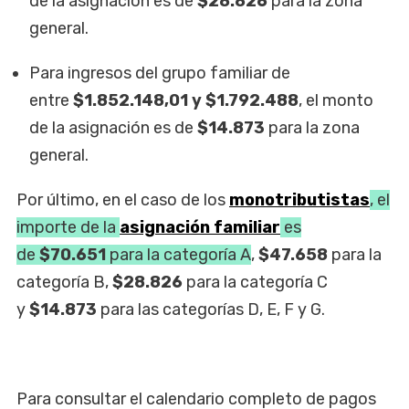
de la asignación es de
$28.826
para la zona
general.
Para ingresos del grupo familiar de
entre
$1.852.148,01 y $1.792.488
, el monto
de la asignación es de
$14.873
para la zona
general.
Por último, en el caso de los
monotributistas
, el
importe de la
asignación familiar
es
de
$70.651
para la categoría A
,
$47.658
para la
categoría B,
$28.826
para la categoría C
y
$14.873
para las categorías D, E, F y G.
Para consultar el calendario completo de pagos