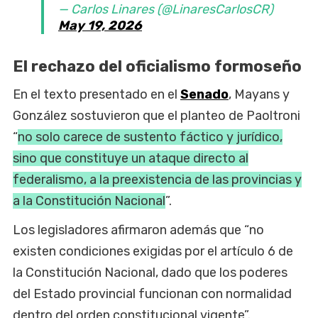
— Carlos Linares (@LinaresCarlosCR)
May 19, 2026
El rechazo del oficialismo formoseño
En el texto presentado en el
Senado
, Mayans y
González sostuvieron que el planteo de Paoltroni
“
no solo carece de sustento fáctico y jurídico,
sino que constituye un ataque directo al
federalismo, a la preexistencia de las provincias y
a la Constitución Nacional
”.
Los legisladores afirmaron además que “no
existen condiciones exigidas por el artículo 6 de
la Constitución Nacional, dado que los poderes
del Estado provincial funcionan con normalidad
dentro del orden constitucional vigente”.