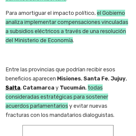
Para amortiguar el impacto político,
el Gobierno
analiza implementar compensaciones vinculadas
a subsidios eléctricos a través de una resolución
del Ministerio de Economía
.
Entre las provincias que podrían recibir esos
beneficios aparecen
Misiones
,
Santa Fe
,
Jujuy
,
Salta
,
Catamarca
y
Tucumán
,
todas
consideradas estratégicas para sostener
acuerdos parlamentarios
y evitar nuevas
fracturas con los mandatarios dialoguistas.