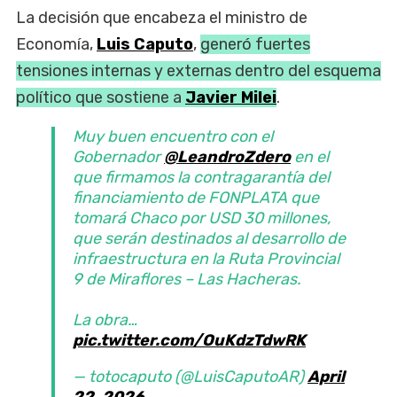
La decisión que encabeza el ministro de
Economía,
Luis Caputo
,
generó fuertes
tensiones internas y externas dentro del esquema
político que sostiene a
Javier Milei
.
Muy buen encuentro con el
Gobernador
@LeandroZdero
en el
que firmamos la contragarantía del
financiamiento de FONPLATA que
tomará Chaco por USD 30 millones,
que serán destinados al desarrollo de
infraestructura en la Ruta Provincial
9 de Miraflores – Las Hacheras.
La obra…
pic.twitter.com/OuKdzTdwRK
— totocaputo (@LuisCaputoAR)
April
22, 2026