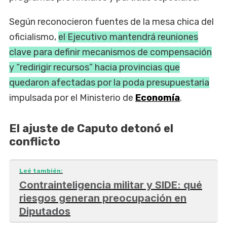
Según reconocieron fuentes de la mesa chica del
oficialismo,
el Ejecutivo mantendrá reuniones
clave para definir mecanismos de compensación
y “redirigir recursos” hacia provincias que
quedaron afectadas por la poda presupuestaria
impulsada por el Ministerio de
Economía
.
El ajuste de Caputo detonó el
conflicto
Leé también:
Contrainteligencia militar y SIDE: qué
riesgos generan preocupación en
Diputados