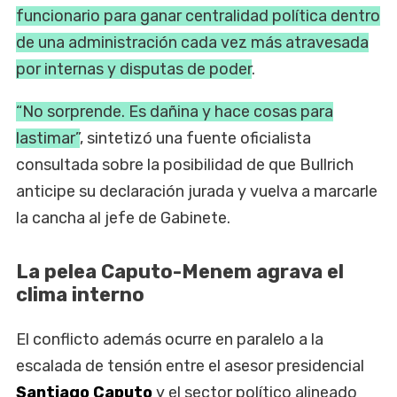
funcionario para ganar centralidad política dentro
de una administración cada vez más atravesada
por internas y disputas de poder
.
“No sorprende. Es dañina y hace cosas para
lastimar”
, sintetizó una fuente oficialista
consultada sobre la posibilidad de que Bullrich
anticipe su declaración jurada y vuelva a marcarle
la cancha al jefe de Gabinete.
La pelea Caputo-Menem agrava el
clima interno
El conflicto además ocurre en paralelo a la
escalada de tensión entre el asesor presidencial
Santiago Caputo
y el sector político alineado