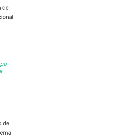
n de
cional
ipo
e
o de
stema