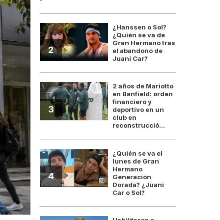
¿Hanssen o Sol?
¿Quién se va de
Gran Hermano tras
2
el abandono de
Juani Car?
2 años de Mariotto
en Banfield: orden
financiero y
3
deportivo en un
club en
reconstrucció...
¿Quién se va el
lunes de Gran
Hermano
4
Generación
Dorada? ¿Juani
Car o Sol?
Habilitaron a