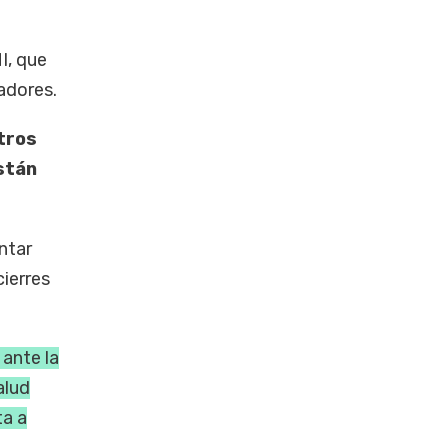
I, que
tadores.
tros
stán
ntar
cierres
 ante la
alud
ta a