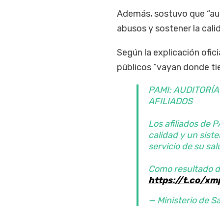
Además, sostuvo que “audi
abusos y sostener la cali
Según la explicación ofici
públicos “vayan donde tien
PAMI: AUDITORÍ
AFILIADOS
Los afiliados de 
calidad y un sist
servicio de su sal
Como resultado d
https://t.co/x
— Ministerio de S