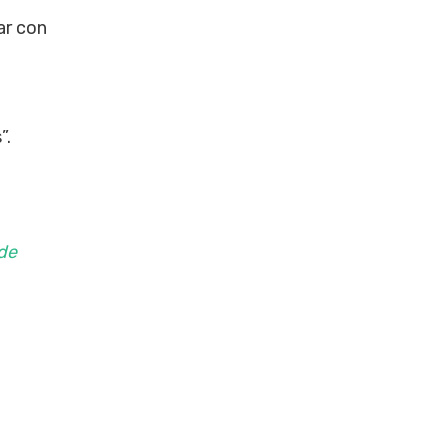
ar con
”.
 de