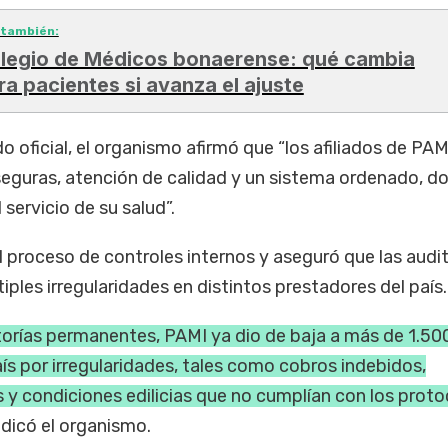
 también:
legio de Médicos bonaerense: qué cambia
ra pacientes si avanza el ajuste
 oficial, el organismo afirmó que “los afiliados de PAM
seguras, atención de calidad y un sistema ordenado, d
servicio de su salud”.
 proceso de controles internos y aseguró que las audit
iples irregularidades en distintos prestadores del país.
orías permanentes, PAMI ya dio de baja a más de 1.50
ís por irregularidades, tales como cobros indebidos,
 y condiciones edilicias que no cumplían con los prot
indicó el organismo.