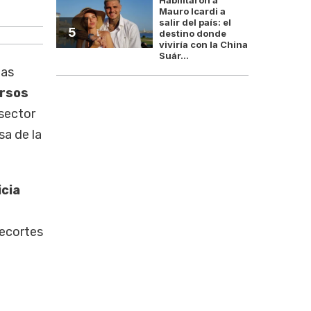
El PAMI emitió es
Mauro Icardi a
salir del país: el
5
destino donde
viviría con la China
Suár...
las
ursos
 sector
sa de la
cia
recortes