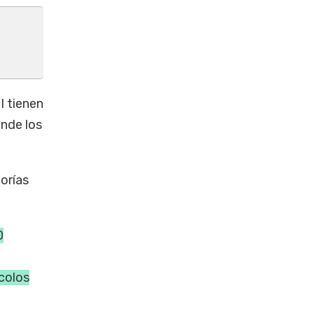
I tienen
onde los
orías
0
ocolos