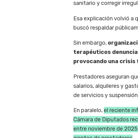
sanitario y corregir irreg
Esa explicación volvió a 
buscó respaldar públicame
Sin embargo,
organizaci
terapéuticos denuncia
provocando una crisis f
Prestadores aseguran que
salarios, alquileres y ga
de servicios y suspensión
En paralelo,
el reciente i
Cámara de Diputados reco
entre noviembre de 2025 
cientos de prestadores
.