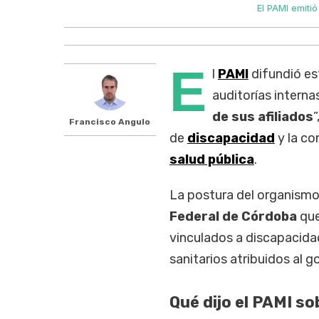
El PAMI emiti
E
l
PAMI
difundió es
auditorías interna
de sus afiliados
”
Francisco Angulo
de
discapacidad
y la co
salud pública
.
La postura del organismo
Federal de Córdoba
que
vinculados a discapacidad
sanitarios atribuidos al 
Qué dijo el PAMI so