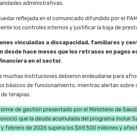
ularidades administrativas.
quedar reflejada en el comunicado difundido por el PAM
nte los controles internos y justificar la baja de pres
ones vinculadas a discapacidad, familiares y cen
n desde hace meses que los retrasos en pagos e
inanciera en el sector
.
 muchas instituciones debieron endeudarse para afro
stos básicos de funcionamiento, mientras alertan sobre 
 de terapias.
nforme de gestión presentado por el Ministerio de Salud
noció que la deuda acumulada del programa Incluir S
y febrero de 2026 supera los $69.500 millones y afec