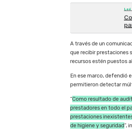
Leé
Co
pa
A través de un comunicado
que recibir prestaciones 
recursos estén puestos al 
En ese marco, defendió el
permitieron detectar múlt
“
Como resultado de audit
prestadores en todo el pa
prestaciones inexistentes
de higiene y seguridad
”, 