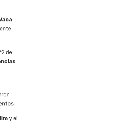
Vaca
gente
°2 de
encias
aron
entos.
dim
y el