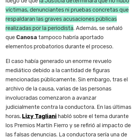
luego de que
la Justicia determinara que no hubo
víctimas, denunciantes ni pruebas concretas que
respaldaran las graves acusaciones públicas
realizadas por la periodista
. Además, se señaló
que
Canosa
tampoco habría aportado
elementos probatorios durante el proceso.
El caso había generado un enorme revuelo
mediático debido a la cantidad de figuras
mencionadas públicamente. Sin embargo, tras el
archivo de la causa, varias de las personas
involucradas comenzaron a avanzar
judicialmente contra la conductora. En las últimas
horas,
Lizy Tagliani
habló sobre el tema durante
los Premios Martín Fierro y se refirió al impacto de
las falsas denuncias. La conductora sería una de