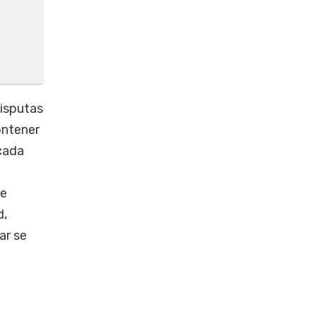
isputas
ontener
 cada
de
d,
ar se