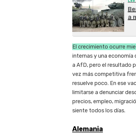
Leé
Be
a 
El crecimiento ocurre mie
internas y una economía q
a AfD, pero el resultado p
vez más competitiva fren
resuelve poco. En ese va
limitarse a denunciar des
precios, empleo, migraci
siente todos los días.
Alemania