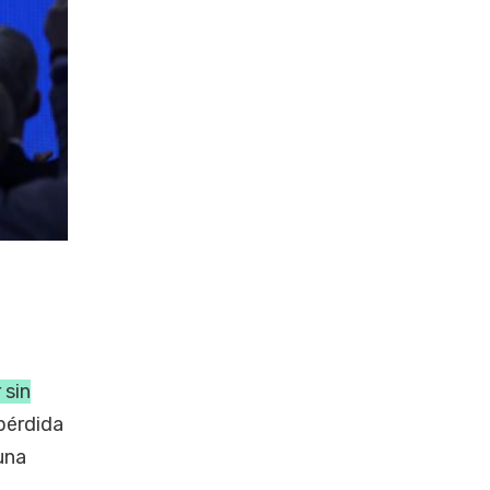
 sin
 pérdida
una