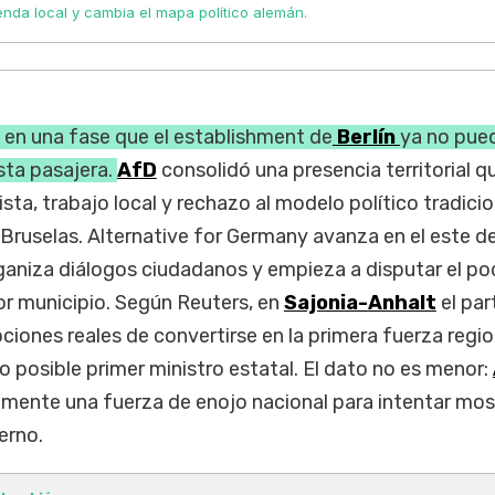
nda local y cambia el mapa político alemán.
 en una fase que el establishment de
Berlín
ya no pue
sta pasajera.
AfD
consolidó una presencia territorial q
a, trabajo local y rechazo al modelo político tradicio
Bruselas. Alternative for Germany avanza en el este del
ganiza diálogos ciudadanos y empieza a disputar el po
or municipio. Según Reuters, en
Sajonia-Anhalt
el par
ciones reales de convertirse en la primera fuerza regio
 posible primer ministro estatal. El dato no es menor:
amente una fuerza de enojo nacional para intentar mos
erno.