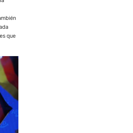
ma
también
cada
tes que