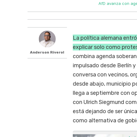
AfD avanza con age
La política alemana entró
explicar solo como prote
Anderson Riverol
combina agenda soberanist
impulsado desde Berlín y 
conversa con vecinos, or
desde abajo, municipio p
llega a septiembre con op
con Ulrich Siegmund como
está dejando de ser únic
como alternativa de gobi