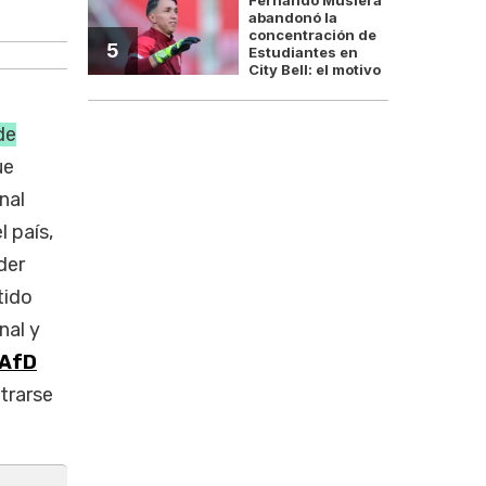
AfD avanza con agenda l
abandonó la
concentración de
5
Estudiantes en
City Bell: el motivo
de
ue
nal
 país,
der
tido
nal y
AfD
trarse