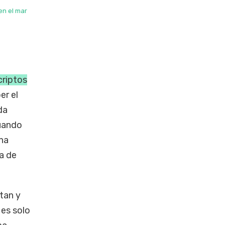
en el mar
criptos
r el
da
cuando
una
a de
tan y
 es solo