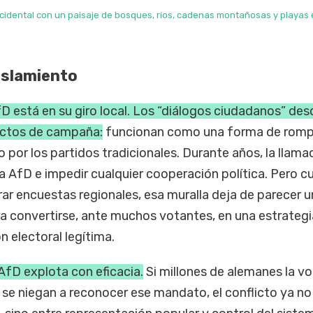
cidental con un paisaje de bosques, ríos, cadenas montañosas y playas 
aislamiento
D está en su giro local. Los “diálogos ciudadanos” des
actos de campaña:
funcionan como una forma de rompe
 por los partidos tradicionales. Durante años, la llama
a AfD e impedir cualquier cooperación política. Pero 
rar encuestas regionales, esa muralla deja de parecer 
 convertirse, ante muchos votantes, en una estrategi
 electoral legítima.
AfD explota con eficacia.
Si millones de alemanes la vo
s se niegan a reconocer ese mandato, el conflicto ya no