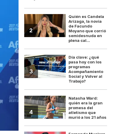
Quién es Candela
Arizaga, la novia
de Facundo
2
Moyano que corrió
semidesnuda en
plena cal...
Día clave: ¿qué
pasa hoy con los
programas
3
Acompañamiento
Social y Volver al
Trabajo?
Natasha Ward:
quién era la gran
promesa del
4
atletismo que
murió a los 21 años
Fernando Muslera