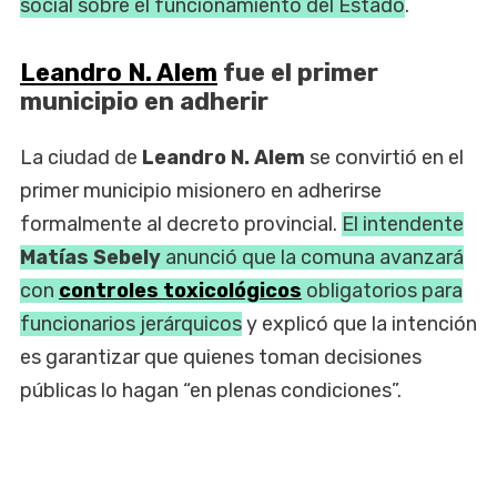
social sobre el funcionamiento del Estado
.
Leandro N. Alem
fue el primer
municipio en adherir
La ciudad de
Leandro N. Alem
se convirtió en el
primer municipio misionero en adherirse
formalmente al decreto provincial.
El intendente
Matías Sebely
anunció que la comuna avanzará
con
controles toxicológicos
obligatorios para
funcionarios jerárquicos
y explicó que la intención
es garantizar que quienes toman decisiones
públicas lo hagan “en plenas condiciones”.