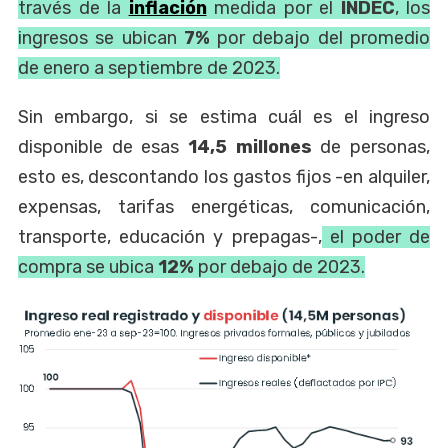
través de la
inflación
medida por el
INDEC
, los
ingresos se ubican
7%
por debajo del promedio
de enero a septiembre de 2023.
Sin embargo, si se estima cuál es el ingreso
disponible de esas
14,5 millones
de personas,
esto es, descontando los gastos fijos -en alquiler,
expensas, tarifas energéticas, comunicación,
transporte, educación y prepagas-,
el poder de
compra se ubica
12%
por debajo de 2023.