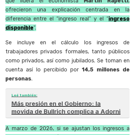
que lidera el economista
Martín Rapetti
,
ofrecieron una explicación centrada en la
diferencia entre el “ingreso real” y el “
ingreso
disponible
”.
Se incluye en el cálculo los ingresos de
trabajadores privados formales, tanto públicos
como privados, así como jubilados. Se toman en
cuenta así lo percibido por
14,5 millones de
personas
.
Leé también:
Más presión en el Gobierno: la
movida de Bullrich complica a Adorni
A marzo de 2026, si se ajustan los ingresos a