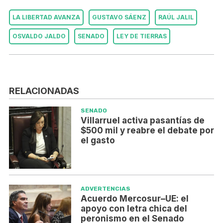
LA LIBERTAD AVANZA
GUSTAVO SÁENZ
RAÚL JALIL
OSVALDO JALDO
SENADO
LEY DE TIERRAS
RELACIONADAS
SENADO
Villarruel activa pasantías de
$500 mil y reabre el debate por
el gasto
ADVERTENCIAS
Acuerdo Mercosur–UE: el
apoyo con letra chica del
peronismo en el Senado