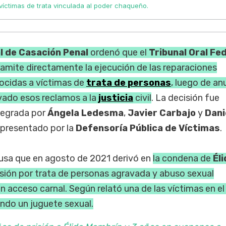
víctimas de trata vinculada al poder chaqueño.
 de Casación Penal
ordenó que el
Tribunal Oral Fe
ramite directamente la ejecución de las reparaciones
cidas a víctimas de
trata de personas
, luego de an
ivado esos reclamos a la
justicia
civil
. La decisión fue
ntegrada por
Ángela Ledesma
,
Javier Carbajo
y
Dani
o presentado por la
Defensoría Pública de Víctimas
.
 causa que en agosto de 2021 derivó en
la condena de
Él
isión por trata de personas agravada y abuso sexual
 acceso carnal. Según relató una de las víctimas en el 
ando un juguete sexual.