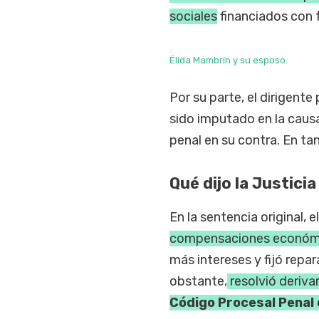
sociales
financiados con f
Élida Mambrín y su esposo.
Por su parte, el dirigent
sido imputado en la causa,
penal en su contra. En ta
Qué dijo la Justicia
En la sentencia original, e
compensaciones económic
más intereses y fijó repa
obstante,
resolvió derivar
Código Procesal Penal 