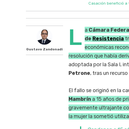
Casación benefició a 
L
a
Cámara Federal
de
Resistencia
t
económicas recono
Gustavo Zandonadi
resolución que había der
adoptada por la Sala I, i
Petrone
, tras un recurs
El fallo se originó en la
Mambrín
a 15 años de pr
gravemente ultrajante con
la mujer la sometió utiliz