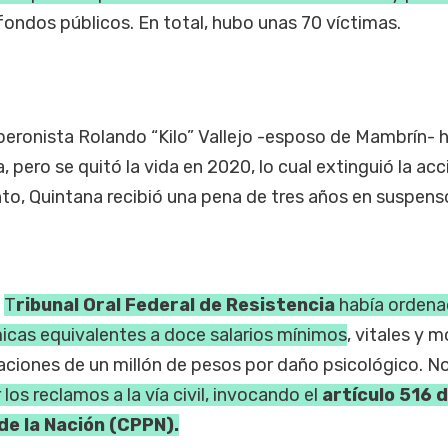
ondos públicos. En total, hubo unas 70 víctimas.
e peronista Rolando “Kilo” Vallejo -esposo de Mambrín- 
 pero se quitó la vida en 2020, lo cual extinguió la acc
nto, Quintana recibió una pena de tres años en suspens
l
T
ribunal Oral Federal de Resistencia
había orden
as equivalentes a doce salarios mínimos
, vitales y m
raciones de un millón de pesos por daño psicológico. N
 los reclamos a la vía civil, invocando el
artículo 516 d
de la Nación (CPPN).