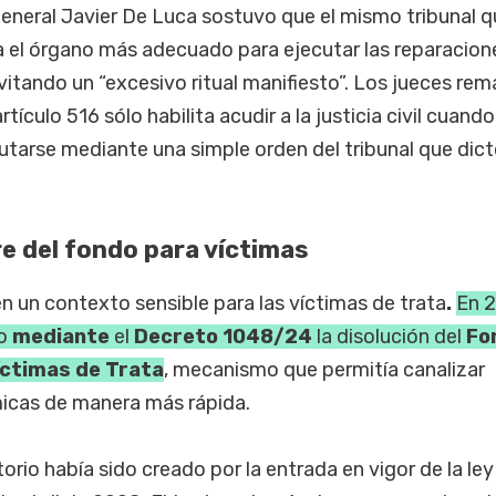
 general Javier De Luca sostuvo que el mismo tribunal 
a el órgano más adecuado para ejecutar las reparacione
vitando un “excesivo ritual manifiesto”. Los jueces re
culo 516 sólo habilita acudir a la justicia civil cuando
tarse mediante una simple orden del tribunal que dict
re del fondo para víctimas
n un contexto sensible para las víctimas de trata
.
En 2
o
mediante
el
Decreto 1048/24
la disolución del
Fo
íctimas de Trata
, mecanismo que permitía canalizar
cas de manera más rápida.
io había sido creado por la entrada en vigor de la ley