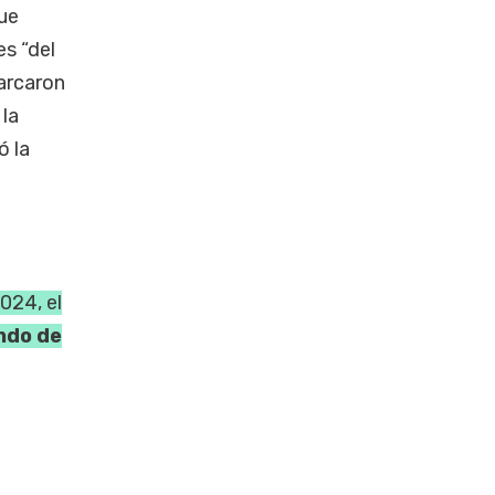
que
s “del
marcaron
 la
ó la
024, el
ndo de