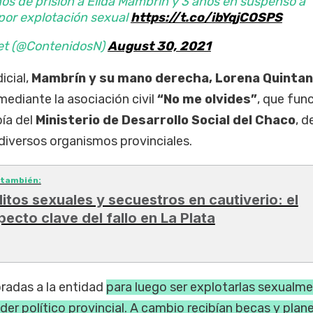
s de prisión a Élida Mambrín y 3 años en suspenso a
por explotación sexual
https://t.co/ibYqjCOSPS
et (@ContenidosN)
August 30, 2021
icial,
Mambrín
y su mano derecha, Lorena Quintan
ediante la asociación civil
“No me olvides”
, que fun
bía del
Ministerio de Desarrollo Social del Chaco
, d
diversos organismos provinciales.
 también:
litos sexuales y secuestros en cautiverio: el
pecto clave del fallo en La Plata
oradas a la entidad
para luego ser explotarlas sexualm
er político provincial. A cambio recibían becas y plan