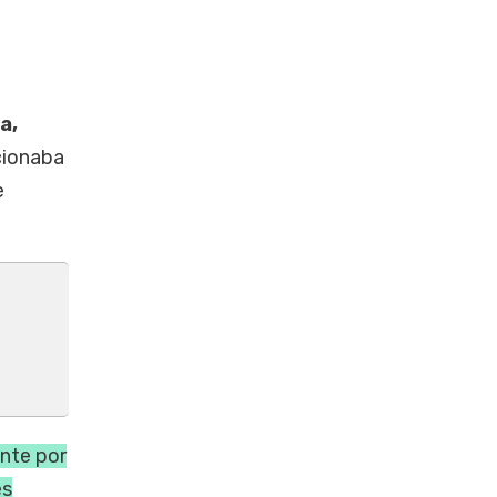
a,
cionaba
e
ente por
es