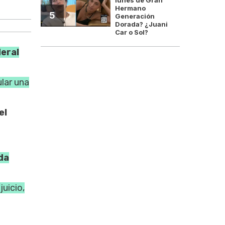
Casación benefició a víct
Hermano
5
Generación
Dorada? ¿Juani
Car o Sol?
deral
ular una
el
ida
juicio,