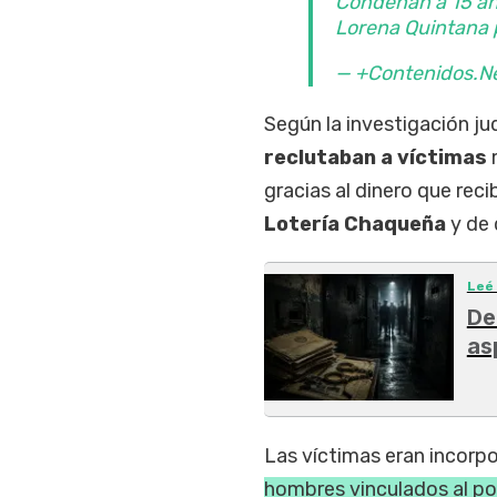
Condenan a 15 año
Lorena Quintana 
— +Contenidos.N
Según la investigación jud
reclutaban a víctimas
m
gracias al dinero que reci
Lotería Chaqueña
y de 
Leé
De
as
Las víctimas eran incorp
hombres vinculados al pod