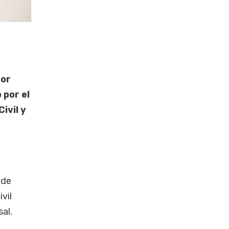
por
 por el
ivil y
 de
vil
sal.