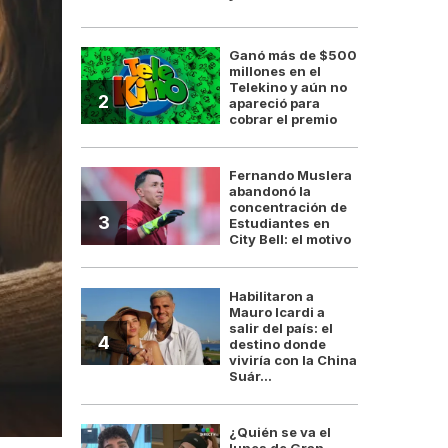
Ganó más de $500
millones en el
Telekino y aún no
2
apareció para
cobrar el premio
Fernando Muslera
abandonó la
concentración de
3
Estudiantes en
City Bell: el motivo
Habilitaron a
Mauro Icardi a
salir del país: el
4
destino donde
viviría con la China
Suár...
¿Quién se va el
lunes de Gran