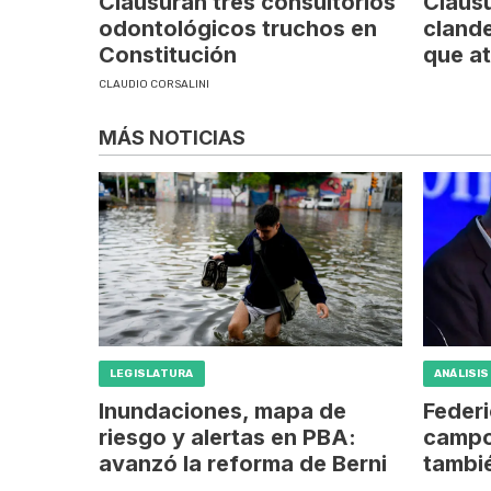
Clausuran tres consultorios
Clausu
odontológicos truchos en
clande
Constitución
que at
CLAUDIO CORSALINI
MÁS NOTICIAS
LEGISLATURA
ANÁLISIS
Inundaciones, mapa de
Federi
riesgo y alertas en PBA:
campo
avanzó la reforma de Berni
tambié