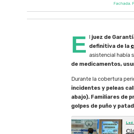
Fachada. F
E
l
juez de Garant
definitiva de la
c
asistencial había 
de medicamentos, usurpa
Durante la cobertura perio
incidentes y peleas cal
abajo). Familiares de 
golpes de puño y patad
Leé
Cl