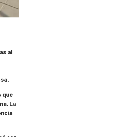
as al
osa.
s que
ina.
La
encia