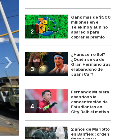
Ganó más de $500
millones en el
Telekino y aún no
2
apareció para
cobrar el premio
›
¿Hanssen o Sol?
¿Quién se va de
Gran Hermano tras
3
el abandono de
Juani Car?
Fernando Muslera
abandonó la
concentración de
4
Estudiantes en
City Bell: el motivo
2 años de Mariotto
en Banfield: orden
financiero y