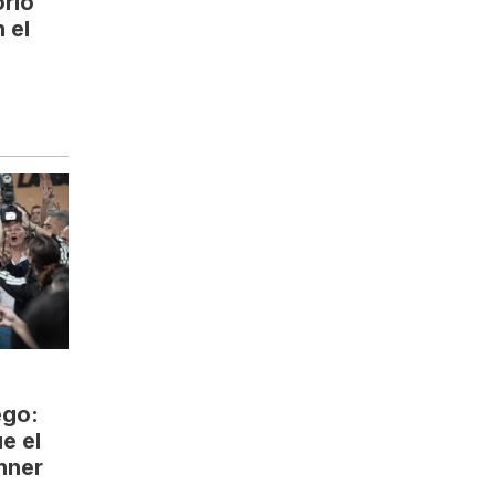
rio
 el
ego:
e el
hner