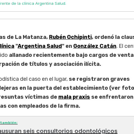
rente de la clínica Argentina Salud.
ías de La Matanza,
Rubén Ochipinti
, ordenó la cla
línica
"
Argentina Salud
" en
González Catán
. El ce
sido
allanado recientemente bajo cargos de venta 
ción de títulos y asociación ilícita.
dística del caso en el lugar,
se registraron graves
lejeras en la puerta del establecimiento (ver fot
presuntas víctimas de
mala praxis
se enfrentaron
as con empleados de la firma.
 también:
ausuran seis consultorios odontológicos