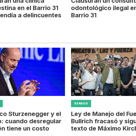
ran una clínica
Clausuran un consulto
stina en el Barrio 31
odontológico ilegal en
endía a delincuentes
Barrio 31
SENADO
co Sturzenegger y el
Ley de Manejo del Fu
: cuando desregular
Bullrich fracasó y sigu
n tiene un costo
texto de Máximo Kirc