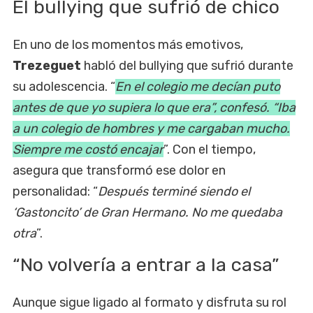
El bullying que sufrió de chico
En uno de los momentos más emotivos,
Trezeguet
habló del bullying que sufrió durante
su adolescencia. “
En el colegio me decían puto
antes de que yo supiera lo que era”, confesó. “Iba
a un colegio de hombres y me cargaban mucho.
Siempre me costó encajar
”. Con el tiempo,
asegura que transformó ese dolor en
personalidad: “
Después terminé siendo el
‘Gastoncito’ de Gran Hermano. No me quedaba
otra
”.
“No volvería a entrar a la casa”
Aunque sigue ligado al formato y disfruta su rol