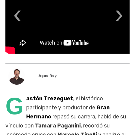
‹
›
Agus Rey
G
astón Trezeguet
, el histórico
participante y productor de
Gran
Hermano
repasó su carrera, habló de su
vínculo con
Tamara Paganini
, recordó su
incómodo cruce con
Marcelo Tinelli
y analizó el