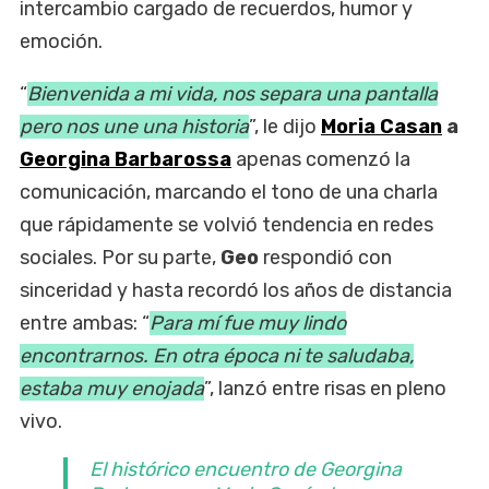
intercambio cargado de recuerdos, humor y
emoción.
“
Bienvenida a mi vida, nos separa una pantalla
pero nos une una historia
”, le dijo
Moria Casan
a
Georgina Barbarossa
apenas comenzó la
comunicación, marcando el tono de una charla
que rápidamente se volvió tendencia en redes
sociales. Por su parte,
Geo
respondió con
sinceridad y hasta recordó los años de distancia
entre ambas: “
Para mí fue muy lindo
encontrarnos. En otra época ni te saludaba,
estaba muy enojada
”, lanzó entre risas en pleno
vivo.
El histórico encuentro de Georgina