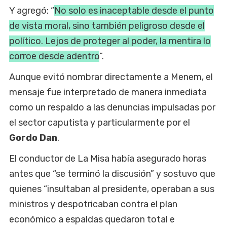
Y agregó: “
No solo es inaceptable desde el punto
de vista moral, sino también peligroso desde el
político. Lejos de proteger al poder, la mentira lo
corroe desde adentro
”.
Aunque evitó nombrar directamente a Menem, el
mensaje fue interpretado de manera inmediata
como un respaldo a las denuncias impulsadas por
el sector caputista y particularmente por el
Gordo Dan
.
El conductor de La Misa había asegurado horas
antes que “se terminó la discusión” y sostuvo que
quienes “insultaban al presidente, operaban a sus
ministros y despotricaban contra el plan
económico a espaldas quedaron total e