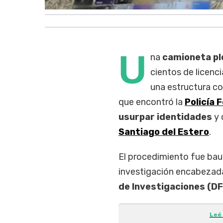
U
na
camioneta p
cientos de licenci
una estructura co
que encontró la
Policía 
usurpar identidades
y 
Santiago del Estero
.
El procedimiento fue ba
investigación encabezada
de Investigaciones (DFI
Leé