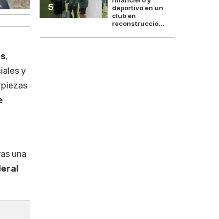
5
deportivo en un
club en
reconstrucció...
as
,
iales y
 piezas
e
ras una
eral