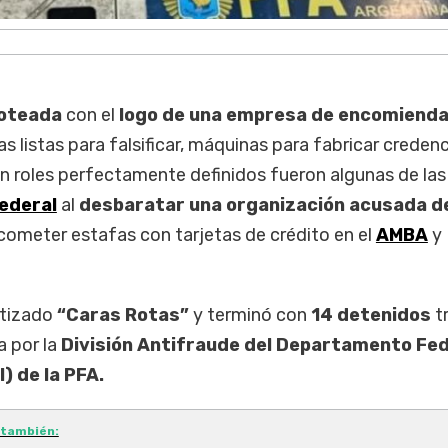
loteada
con el
logo de una empresa de encomiend
as listas para falsificar, máquinas para fabricar credenc
n roles perfectamente definidos fueron algunas de las
Federal
al
desbaratar una organización acusada d
cometer estafas con tarjetas de crédito en el
AMBA
y
utizado
“Caras Rotas”
y terminó con
14 detenidos
t
 por la
División Antifraude del Departamento Fed
) de la PFA.
 también: