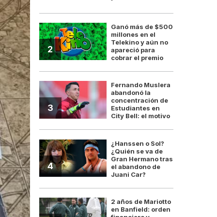
Ganó más de $500
millones en el
Telekino y aún no
2
apareció para
cobrar el premio
Fernando Muslera
abandonó la
concentración de
3
Estudiantes en
City Bell: el motivo
¿Hanssen o Sol?
¿Quién se va de
Gran Hermano tras
4
el abandono de
Juani Car?
2 años de Mariotto
en Banfield: orden
financiero y