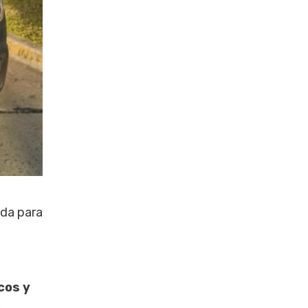
ada para
cos y
.