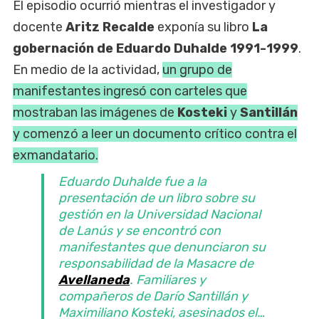
El episodio ocurrió mientras el investigador y
docente
Aritz Recalde
exponía su libro
La
gobernación de Eduardo Duhalde 1991-1999
.
En medio de la actividad,
un grupo de
manifestantes ingresó con carteles que
mostraban las imágenes de
Kosteki
y
Santillán
y comenzó a leer un documento crítico contra el
exmandatario.
Eduardo Duhalde fue a la
presentación de un libro sobre su
gestión en la Universidad Nacional
de Lanús y se encontró con
manifestantes que denunciaron su
responsabilidad de la Masacre de
Avellaneda
. Familiares y
compañeros de Darío Santillán y
Maximiliano Kosteki, asesinados el…