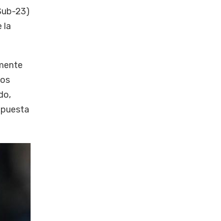
(Sub-23)
 la
amente
pos
do,
 apuesta