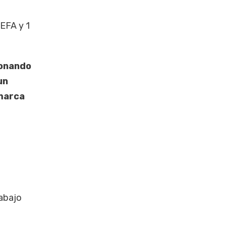
EFA y 1
ionando
un
 marca
rabajo