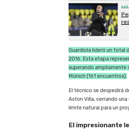
Leé
Pe
re
Guardiola lideró un total
2016. Esta etapa represen
superando ampliamente su
Múnich (161 encuentros).
El técnico se despedirá d
Aston Villa, cerrando una
límite natural para un pr
El impresionante l