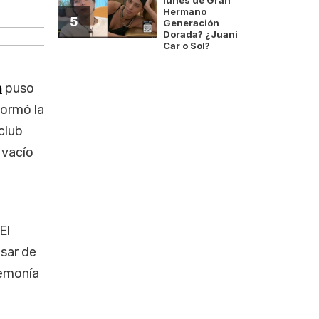
Guardiola y el cie
Hermano
5
Generación
Dorada? ¿Juani
Car o Sol?
a
puso
formó la
club
 vacío
El
esar de
gemonía