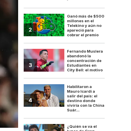
Ganó más de $500
millones en el
Telekino y aún no
2
apareció para
cobrar el premio
Fernando Muslera
abandonó la
concentración de
3
Estudiantes en
City Bell: el motivo
Habilitaron a
Mauro Icardi a
salir del país: el
4
destino donde
viviría con la China
Suár...
¿Quién se va el
lunes de Gran