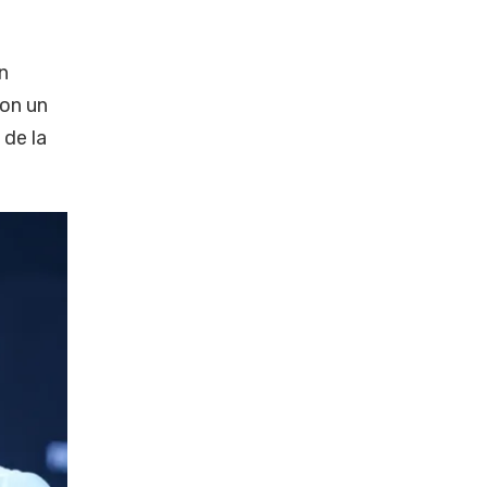
n
ron un
 de la