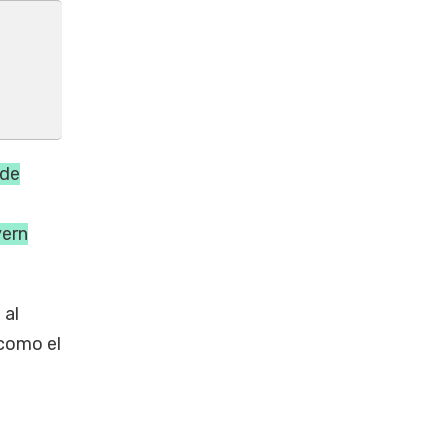
 de
yern
 al
 como el