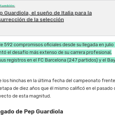
 también:
p Guardiola, el sueño de Italia para la
surrección de la selección
 de 592 compromisos oficiales desde su llegada en julio
tó el desafío más extenso de su carrera profesional,
s registros en el FC Barcelona (247 partidos) y el Ba
e los hinchas en la última fecha del campeonato frente
 etapa de diez años que él mismo calificó en el pasado
oyecto de esta magnitud.
egado de Pep Guardiola