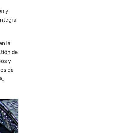
e
ón y
integra
en la
stión de
eos y
tos de
A,