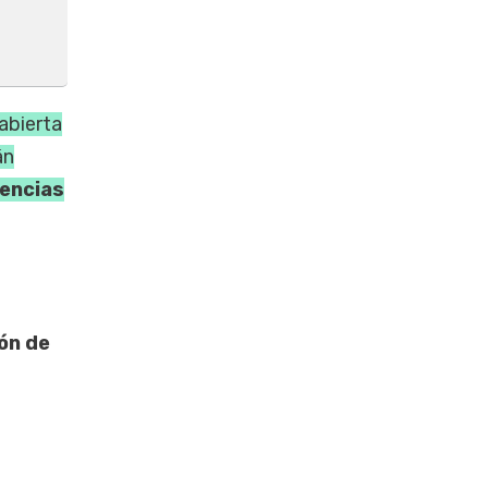
abierta
án
iencias
ón de