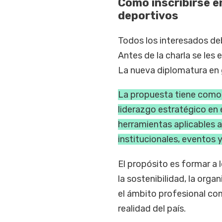
Cómo inscribirse e
deportivos
Todos los interesados d
Antes de la charla se les 
La nueva diplomatura en 
La propuesta tiene como
liderazgo estratégico en 
herramientas aplicables a
institucionales, eventos 
El propósito es formar a
la sostenibilidad, la orga
el ámbito profesional com
realidad del país.