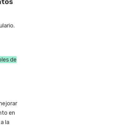
ntos
lario.
les de
mejorar
anto en
a la