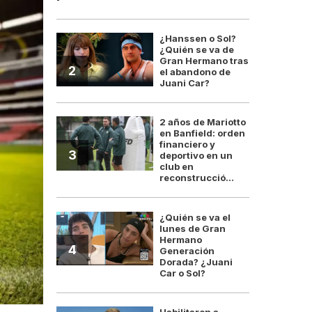
¿Hanssen o Sol?
¿Quién se va de
Gran Hermano tras
2
el abandono de
Juani Car?
2 años de Mariotto
en Banfield: orden
financiero y
3
deportivo en un
club en
reconstrucció...
¿Quién se va el
lunes de Gran
Hermano
4
Generación
Dorada? ¿Juani
Car o Sol?
Habilitaron a