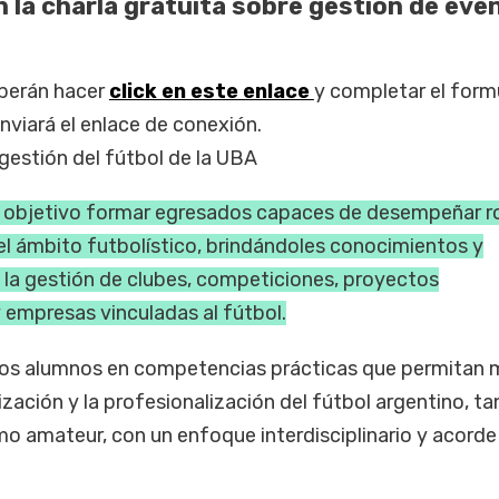
n la charla gratuita sobre gestión de eve
eberán hacer
click en este enlace
y completar el formu
enviará el enlace de conexión.
gestión del fútbol de la UBA
 objetivo formar egresados capaces de desempeñar ro
el ámbito futbolístico, brindándoles conocimientos y
 la gestión de clubes, competiciones, proyectos
y empresas vinculadas al fútbol.
 los alumnos en competencias prácticas que permitan 
nización y la profesionalización del fútbol argentino, t
o amateur, con un enfoque interdisciplinario y acorde 