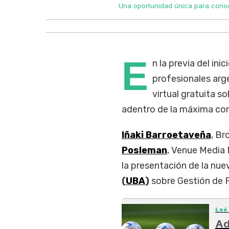
Una oportunidad única para conoc
E
n la previa del inic
profesionales arg
virtual gratuita s
adentro de la máxima com
Iñaki Barroetaveña
, Br
Posleman
, Venue Media 
la presentación de la nue
(
UBA
)
sobre Gestión de F
Leé
Ad