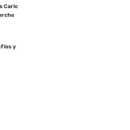
s Caric
ercho
fíos y