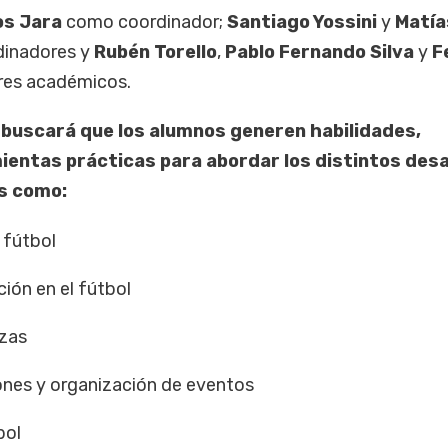
os Jara
como coordinador;
Santiago Yossini
y
Matía
inadores y
Rubén Torello
,
Pablo Fernando Silva
y
F
es académicos.
 buscará que los alumnos generen habilidades,
entas prácticas para abordar los distintos desa
as como:
 fútbol
ión en el fútbol
nzas
nes y organización de eventos
bol