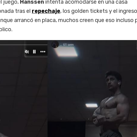
l juego,
Hanssen
intenta acomodarse en una casa
nada tras el
repechaje
, los golden tickets y el ingres
que arrancó en placa, muchos creen que eso incluso 
blico.