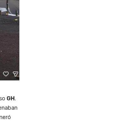
rso
GH
.
renaban
eneró