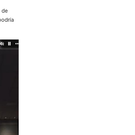
o de
podría