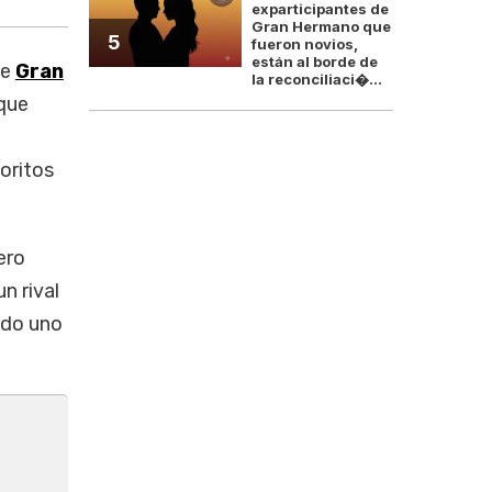
exparticipantes de
Gran Hermano que
5
fueron novios,
están al borde de
de
Gran
la reconciliaci�...
nque
oritos
ero
n rival
ndo uno