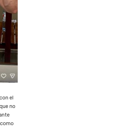
con el
 que no
pante
n como