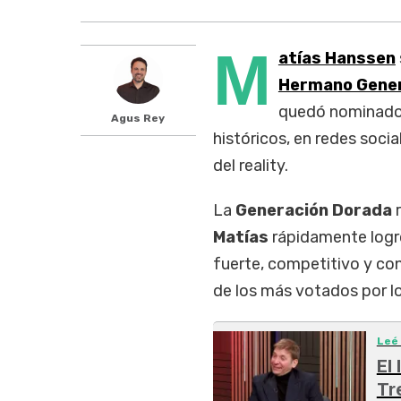
M
atías Hanssen
Hermano Gener
quedó nominado 
Agus Rey
históricos, en redes soci
del reality.
La
Generación Dorada
r
Matías
rápidamente logró
fuerte, competitivo y con
de los más votados por lo
Leé
El
Tr