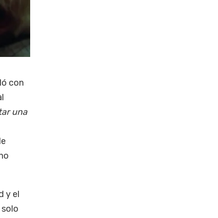
ló con
l
tar una
de
no
 y el
 solo