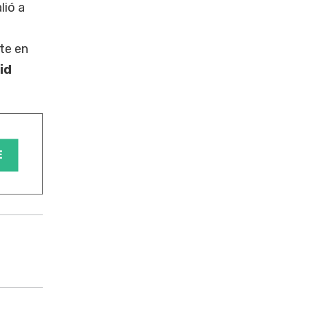
lió a
te en
id