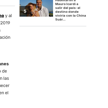
Mauro Icardi a
salir del país: el
5
destino donde
no
y al
viviría con la China
Suár...
e 2019
s
sación
nnes
o de
n las
uecer
en el