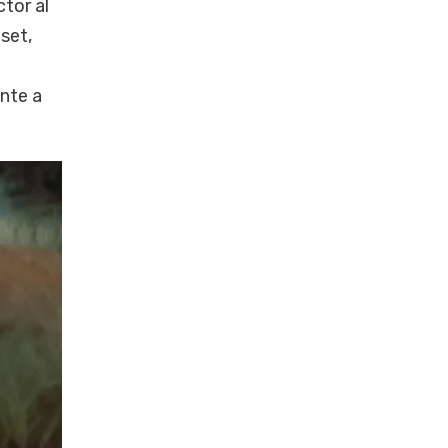
ctor al
set,
nte a