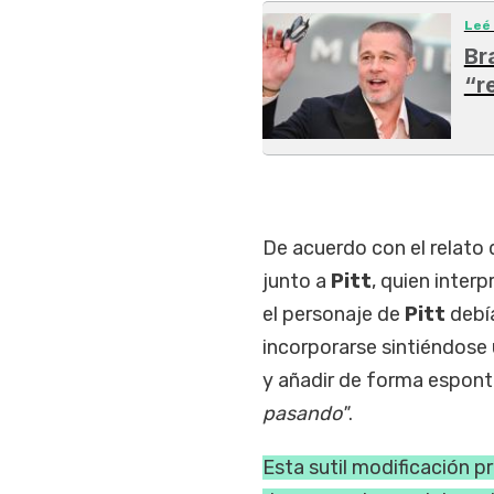
Leé
Br
“r
De acuerdo con el relato
junto a
Pitt
, quien inter
el personaje de
Pitt
debí
incorporarse sintiéndose
y añadir de forma espont
pasando"
.
Esta sutil modificación 