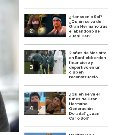
¿Hanssen o Sol?
¿Quién se va de
Gran Hermano tras
2
el abandono de
Juani Car?
2 años de Mariotto
en Banfield: orden
financiero y
3
deportivo en un
club en
reconstrucció...
¿Quién se va el
lunes de Gran
Hermano
4
Generación
Dorada? ¿Juani
Car o Sol?
Habilitaron a