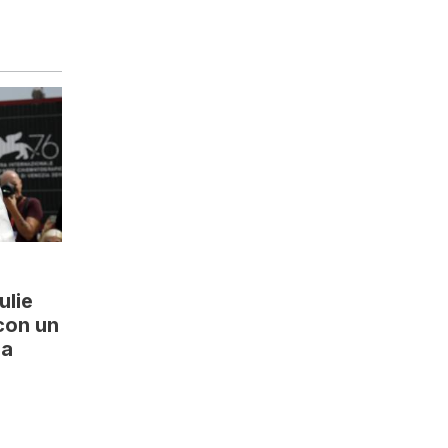
ulie
con un
sa