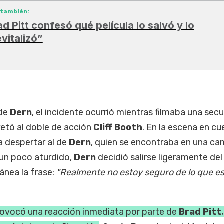
 también:
ad Pitt confesó qué película lo salvó y lo
evitalizó”
 de
Dern
, el incidente ocurrió mientras filmaba una sec
pretó al doble de acción
Cliff Booth
. En la escena en cu
a despertar al de
Dern
, quien se encontraba en una ca
 un poco aturdido,
Dern
decidió salirse ligeramente del 
ánea la frase:
"Realmente no estoy seguro de lo que e
provocó una reacción inmediata por parte de
Brad Pitt