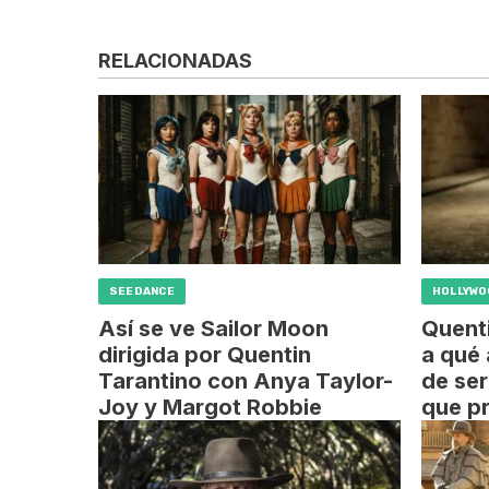
RELACIONADAS
SEEDANCE
HOLLYW
Así se ve Sailor Moon
Quent
dirigida por Quentin
a qué 
Tarantino con Anya Taylor-
de ser
Joy y Margot Robbie
que p