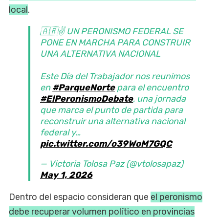
local
.
🇦🇷✌️ UN PERONISMO FEDERAL SE
PONE EN MARCHA PARA CONSTRUIR
UNA ALTERNATIVA NACIONAL
Este Día del Trabajador nos reunimos
en
#ParqueNorte
para el encuentro
#ElPeronismoDebate
, una jornada
que marca el punto de partida para
reconstruir una alternativa nacional
federal y…
pic.twitter.com/o39WoM7GQC
— Victoria Tolosa Paz (@vtolosapaz)
May 1, 2026
Dentro del espacio consideran que
el peronismo
debe recuperar volumen político en provincias