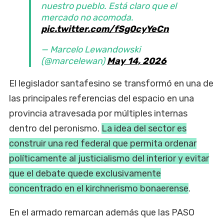
nuestro pueblo. Está claro que el
mercado no acomoda.
pic.twitter.com/fSg0cyYeCn
— Marcelo Lewandowski
(@marcelewan)
May 14, 2026
El legislador santafesino se transformó en una de
las principales referencias del espacio en una
provincia atravesada por múltiples internas
dentro del peronismo.
La idea del sector es
construir una red federal que permita ordenar
políticamente al justicialismo del interior y evitar
que el debate quede exclusivamente
concentrado en el kirchnerismo bonaerense
.
En el armado remarcan además que las PASO