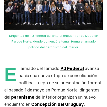
Dirigentes del PJ Federal durante el encuentro realizado en
Parque Norte, donde comenzó a tomar forma el armado
político del peronismo del interior.
E
l armado del llamado
PJ Federal
avanza
hacia una nueva etapa de consolidación
política. Luego de su presentación formal
el pasado 1 de mayo en Parque Norte, dirigentes
del
peronismo
del interior organizan un nuevo
encuentro en
Concepción del Uruguay
,